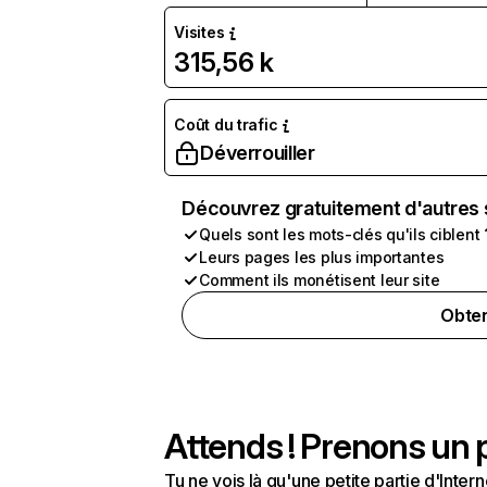
Visites
315,56 k
Coût du trafic
Déverrouiller
Découvrez gratuitement d'autres 
Quels sont les mots-clés qu'ils ciblent 
Leurs pages les plus importantes
Comment ils monétisent leur site
Obten
Attends ! Prenons un p
Tu ne vois là qu'une petite partie d'Int