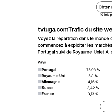
Obteni
10 fois 
tvtuga.com
Trafic du site w
Voyez la répartition dans le monde 
commencez à exploiter les marchés 
Portugal suivi de Royaume-Uniet Al
Pays
Portugal
75,98 %
Royaume-Uni
5,8 %
Allemagne
4,16 %
Suisse
3,42 %
France
3,13 %