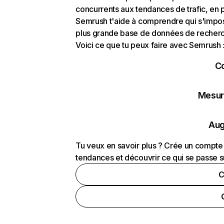
concurrents aux tendances de trafic, en pa
Semrush t'aide à comprendre qui s'impose
plus grande base de données de recherch
Voici ce que tu peux faire avec Semrush 
C
Mesure
Aug
Tu veux en savoir plus ? Crée un compte 
tendances et découvrir ce qui se passe s
C