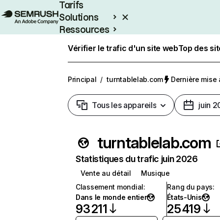
Tarifs
Solutions
Ressources
Entreprises
Vérifier le trafic d'un site web
Top des si
Principal
/
turntablelab.com
Dernière mise à
Tous les appareils
juin 
turntablelab.com
Statistiques du trafic juin 2026
Vente au détail
Musique
Classement mondial
:
Rang du pays
:
Dans le monde entier
États-Unis
93 211
25 419