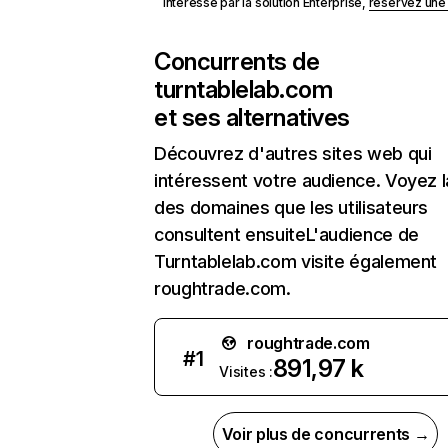
Intéressé par la solution Enterprise,
réservez un
Concurrents de
turntablelab.com
et ses alternatives
Découvrez d'autres sites web qui
intéressent votre audience. Voyez la
des domaines que les utilisateurs
consultent ensuiteL'audience de
Turntablelab.com visite également
roughtrade.com.
roughtrade.com
#
1
891,97 k
Visites :
Voir plus de concurrents →