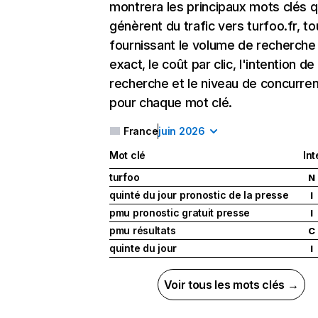
montrera les principaux mots clés q
génèrent du trafic vers turfoo.fr, to
fournissant le volume de recherche
exact, le coût par clic, l'intention de
recherche et le niveau de concurre
pour chaque mot clé.
France
juin 2026
Mot clé
Int
turfoo
N
quinté du jour pronostic de la presse
I
pmu pronostic gratuit presse
I
pmu résultats
C
quinte du jour
I
Voir tous les mots clés →