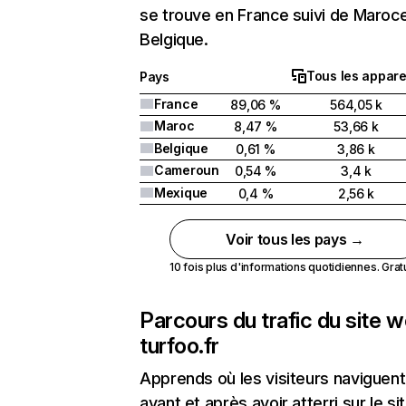
se trouve en France suivi de Maroc
Belgique.
Tous les appare
Pays
France
89,06 %
564,05 k
Maroc
8,47 %
53,66 k
Belgique
0,61 %
3,86 k
Cameroun
0,54 %
3,4 k
Mexique
0,4 %
2,56 k
Voir tous les pays →
10 fois plus d'informations quotidiennes. Gratui
Parcours du trafic du site 
turfoo.fr
Apprends où les visiteurs naviguent
avant et après avoir atterri sur le si