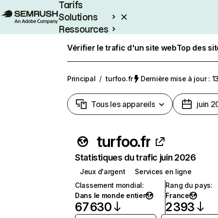
Tarifs
Solutions
Ressources
Entreprises
Vérifier le trafic d'un site web
Top des si
Principal
/
turfoo.fr
Dernière mise à jour : 13
Tous les appareils
juin 
turfoo.fr
Statistiques du trafic juin 2026
Jeux d'argent
Services en ligne
Classement mondial
:
Rang du pays
:
Dans le monde entier
France
67 630
2 393