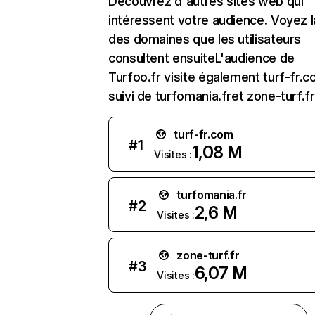
Découvrez d'autres sites web qui
intéressent votre audience. Voyez la
des domaines que les utilisateurs
consultent ensuiteL'audience de
Turfoo.fr visite également turf-fr.c
suivi de turfomania.fret zone-turf.fr
turf-fr.com
#
1
1,08 M
Visites :
turfomania.fr
#
2
2,6 M
Visites :
zone-turf.fr
#
3
6,07 M
Visites :