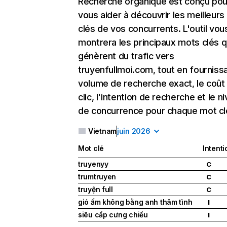
Recherche organique
est conçu pou
vous aider à découvrir les meilleur
clés de vos concurrents. L'outil vou
montrera les principaux mots clés q
génèrent du trafic vers
truyenfullmoi.com, tout en fournissa
volume de recherche exact, le coût
clic, l'intention de recherche et le n
de concurrence pour chaque mot cl
Vietnam
juin 2026
Mot clé
Intenti
truyenyy
C
trumtruyen
C
truyện full
C
gió ấm không bằng anh thâm tình
I
siêu cấp cưng chiều
I