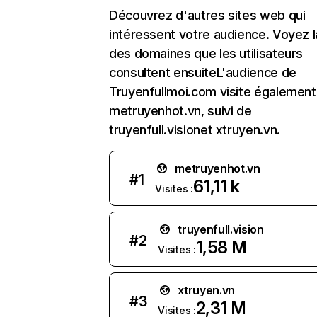
Découvrez d'autres sites web qui
intéressent votre audience. Voyez la
des domaines que les utilisateurs
consultent ensuiteL'audience de
Truyenfullmoi.com visite également
metruyenhot.vn, suivi de
truyenfull.visionet xtruyen.vn.
metruyenhot.vn
#
1
61,11 k
Visites :
truyenfull.vision
#
2
1,58 M
Visites :
xtruyen.vn
#
3
2,31 M
Visites :