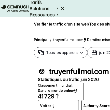
Tarifs
Solutions
Ressources
Entreprises
Vérifier le trafic d'un site web
Top des si
Principal
/
truyenfullmoi.com
Dernière mise 
Tous les appareils
juin 
truyenfullmoi.com
Statistiques du trafic juin 2026
Classement mondial
:
Dans le monde entier
41 729
Visites
Authority Score