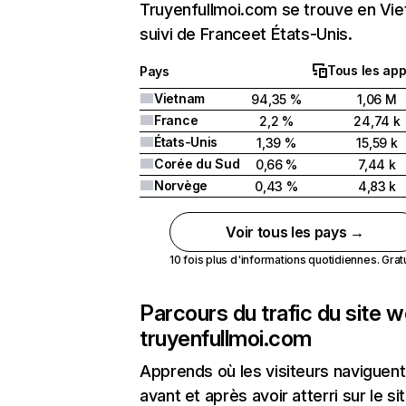
Truyenfullmoi.com se trouve en Vi
suivi de Franceet États-Unis.
Tous les app
Pays
Vietnam
94,35 %
1,06 M
France
2,2 %
24,74 k
États-Unis
1,39 %
15,59 k
Corée du Sud
0,66 %
7,44 k
Norvège
0,43 %
4,83 k
Voir tous les pays →
10 fois plus d'informations quotidiennes. Gratui
Parcours du trafic du site 
truyenfullmoi.com
Apprends où les visiteurs naviguent
avant et après avoir atterri sur le si