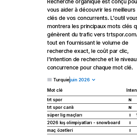
Recherche organique
est conçu pou
vous aider à découvrir les meilleur
clés de vos concurrents. L'outil vou
montrera les principaux mots clés q
génèrent du trafic vers trtspor.com.
tout en fournissant le volume de
recherche exact, le coût par clic,
l'intention de recherche et le nivea
concurrence pour chaque mot clé.
Turquie
juin 2026
Mot clé
Inten
trt spor
N
trt spor canlı
N
süper lig maçları
I
2026 kış olimpiyatları - snowboard
I
maç özetleri
I