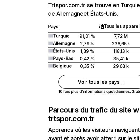
Trtspor.com.tr se trouve en Turquie 
de Allemagneet États-Unis.
Tous les apparei
Pays
Turquie
91,01 %
7,72 M
Allemagne
2,79 %
236,65 k
États-Unis
1,39 %
118,13 k
Pays-Bas
0,42 %
35,41 k
Belgique
0,35 %
29,63 k
Voir tous les pays →
10 fois plus d'informations quotidiennes. Gratui
Parcours du trafic du site 
trtspor.com.tr
Apprends où les visiteurs naviguent
avant et après avoir atterri sur le si