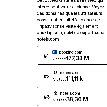
Découvrez d'autres sites web qui
intéressent votre audience. Voyez la
des domaines que les utilisateurs
consultent ensuiteL'audience de
Tripadvisor.se visite également
booking.com, suivi de expedia.seet
hotels.com.
booking.com
#
1
477,38 M
Visites :
expedia.se
#
2
111,11 k
Visites :
hotels.com
#
3
38,36 M
Visites :