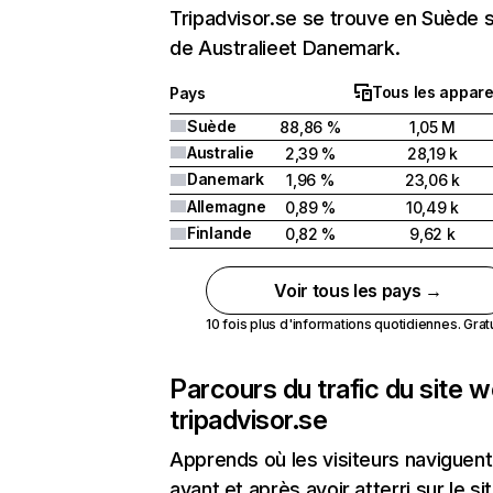
Tripadvisor.se se trouve en Suède s
de Australieet Danemark.
Tous les appare
Pays
Suède
88,86 %
1,05 M
Australie
2,39 %
28,19 k
Danemark
1,96 %
23,06 k
Allemagne
0,89 %
10,49 k
Finlande
0,82 %
9,62 k
Voir tous les pays →
10 fois plus d'informations quotidiennes. Gratui
Parcours du trafic du site 
tripadvisor.se
Apprends où les visiteurs naviguent
avant et après avoir atterri sur le si