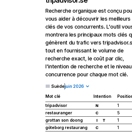
tripadvisor.se
Recherche organique
est conçu pou
vous aider à découvrir les meilleur
clés de vos concurrents. L'outil vou
montrera les principaux mots clés q
génèrent du trafic vers tripadvisor.
tout en fournissant le volume de
recherche exact, le coût par clic,
l'intention de recherche et le nivea
concurrence pour chaque mot clé.
Suède
juin 2026
Mot clé
Intention
Positio
tripadvisor
1
N
restauranger
5
C
grottan son doong
1
I
T
göteborg restaurang
1
C