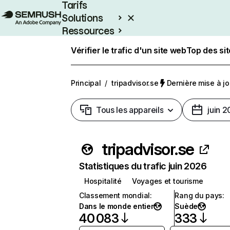
Tarifs
Solutions
Ressources
Entreprises
Vérifier le trafic d'un site web
Top des si
Principal
/
tripadvisor.se
Dernière mise à jou
Tous les appareils
juin 
tripadvisor.se
Statistiques du trafic juin 2026
Hospitalité
Voyages et tourisme
Classement mondial
:
Rang du pays
:
Dans le monde entier
Suède
40 083
333