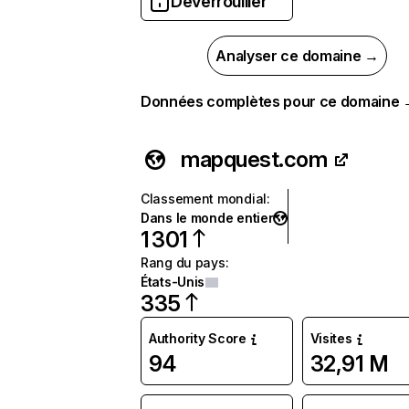
Déverrouiller
Analyser ce domaine →
Données complètes pour ce domaine
mapquest.com
Classement mondial
:
Dans le monde entier
1 301
Rang du pays
:
États-Unis
335
Authority Score
Visites
94
32,91 M