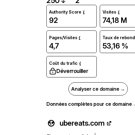
250
2
Authority Score
Visites
92
74,18 M
Pages/Visites
Taux de rebond
4,7
53,16 %
Coût du trafic
Déverrouiller
Analyser ce domaine →
Données complètes pour ce domaine
ubereats.com