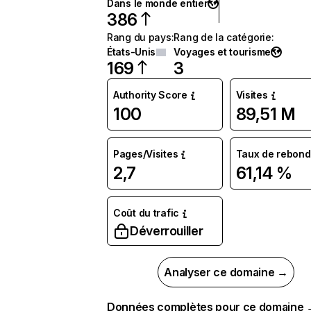
Dans le monde entier
386
Rang du pays
:
Rang de la catégorie
:
États-Unis
Voyages et tourisme
169
3
Authority Score
Visites
100
89,51 M
Pages/Visites
Taux de rebond
2,7
61,14 %
Coût du trafic
Déverrouiller
Analyser ce domaine →
Données complètes pour ce domaine