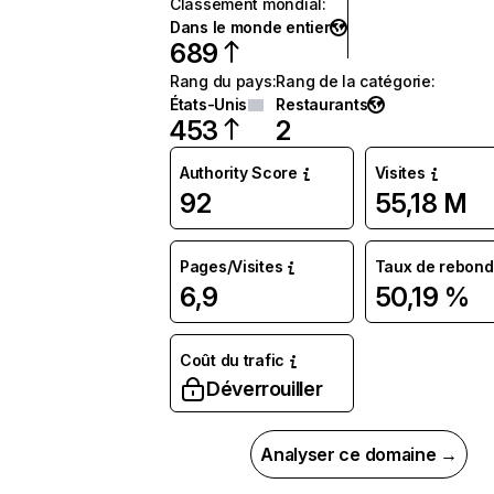
Classement mondial
:
Dans le monde entier
689
Rang du pays
:
Rang de la catégorie
:
États-Unis
Restaurants
453
2
Authority Score
Visites
92
55,18 M
Pages/Visites
Taux de rebond
6,9
50,19 %
Coût du trafic
Déverrouiller
Analyser ce domaine →