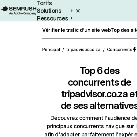
Tarifs
Solutions
Ressources
Entreprises
Vérifier le trafic d'un site web
Top des si
Principal
/
tripadvisor.co.za
/
Concurrents
Top 6 des
concurrents de
tripadvisor.co.za e
de ses alternative
Découvrez comment l'audience d
principaux concurrents navigue sur 
afin d'adapter parfaitement l'expéri