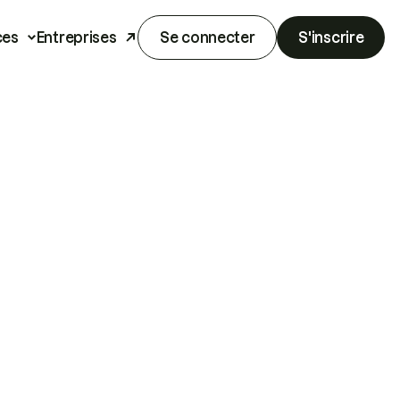
ces
Entreprises
Se connecter
S'inscrire