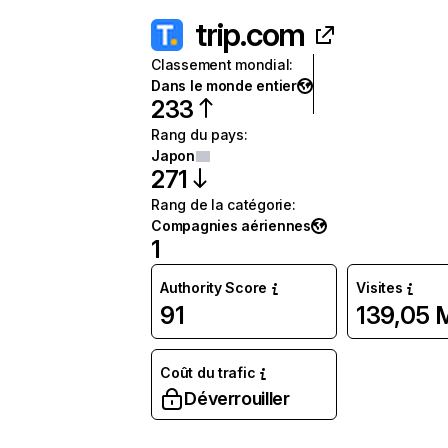
trip.com
Classement mondial
:
Dans le monde entier
233
Rang du pays
:
Japon
271
Rang de la catégorie
:
Compagnies aériennes
1
Authority Score
Visites
91
139,05 
Coût du trafic
Déverrouiller