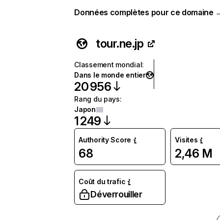
Données complètes pour ce domaine 
tour.ne.jp
Classement mondial
:
Dans le monde entier
20 956
Rang du pays
:
Japon
1 249
Authority Score
Visites
68
2,46 M
Coût du trafic
Déverrouiller