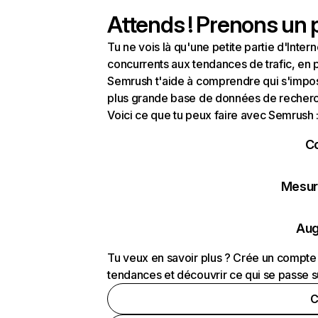
Attends ! Prenons un p
Tu ne vois là qu'une petite partie d'Int
concurrents aux tendances de trafic, en pa
Semrush t'aide à comprendre qui s'impose
plus grande base de données de recherch
Voici ce que tu peux faire avec Semrush 
C
Mesure
Aug
Tu veux en savoir plus ? Crée un compte 
tendances et découvrir ce qui se passe s
C