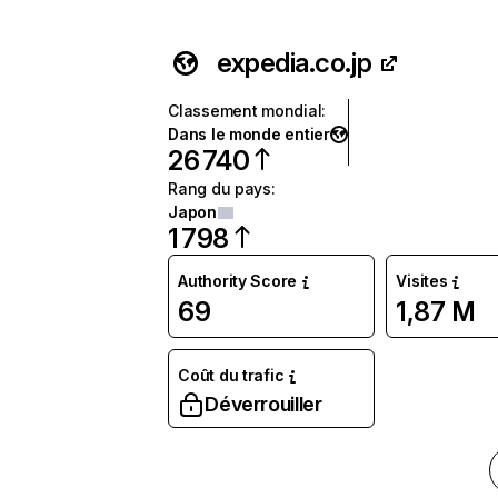
expedia.co.jp
Classement mondial
:
Dans le monde entier
26 740
Rang du pays
:
Japon
1 798
Authority Score
Visites
69
1,87 M
Coût du trafic
Déverrouiller