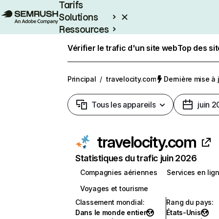
Tarifs
Solutions
Ressources
Entreprises
Vérifier le trafic d'un site web
Top des si
Principal
/
travelocity.com
Dernière mise à j
Tous les appareils
juin 
travelocity.com
Statistiques du trafic juin 2026
Compagnies aériennes
Services en lig
Voyages et tourisme
Classement mondial
:
Rang du pays
:
Dans le monde entier
États-Unis