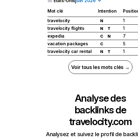
États-Unis
juin 2026
Mot clé
Intention
Positio
travelocity
1
N
travelocity flights
1
N
T
expedia
7
C
N
vacation packages
5
C
travelocity car rental
1
N
T
Voir tous les mots clés →
Analyse des
backlinks de
travelocity.com
Analysez et suivez le profil de backl