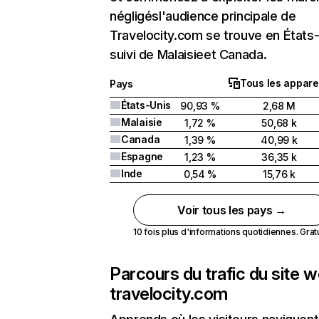
négligésl'audience principale de
Travelocity.com se trouve en États
suivi de Malaisieet Canada.
Tous les appare
Pays
États-Unis
90,93 %
2,68 M
Malaisie
1,72 %
50,68 k
Canada
1,39 %
40,99 k
Espagne
1,23 %
36,35 k
Inde
0,54 %
15,76 k
Voir tous les pays →
10 fois plus d'informations quotidiennes. Gratui
Parcours du trafic du site 
travelocity.com