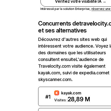
Vérifiez votre visibilité IA →
Intéressé par la solution Enterprise,
réservez un
Concurrents de
travelocity
et ses alternatives
Découvrez d'autres sites web qui
intéressent votre audience. Voyez la
des domaines que les utilisateurs
consultent ensuiteL'audience de
Travelocity.com visite également
kayak.com, suivi de expedia.comet
skyscanner.com.
kayak.com
#
1
28,89 M
Visites :