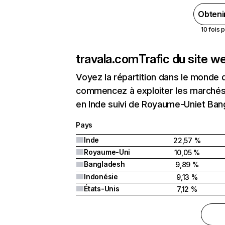
Obteni
10 fois 
travala.com
Trafic du site w
Voyez la répartition dans le monde 
commencez à exploiter les marchés 
en Inde suivi de Royaume-Uniet Ban
Pays
Inde
22,57 %
Royaume-Uni
10,05 %
Bangladesh
9,89 %
Indonésie
9,13 %
États-Unis
7,12 %