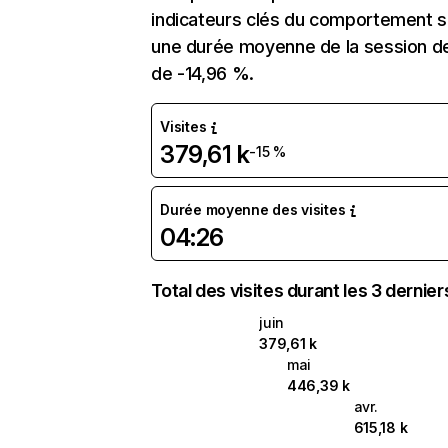
indicateurs clés du comportement sur
une durée moyenne de la session de 
de -14,96 %.
Visites
379,61 k
-15 %
Durée moyenne des visites
04:26
Total des visites durant les 3 dernie
juin
379,61 k
mai
446,39 k
avr.
615,18 k