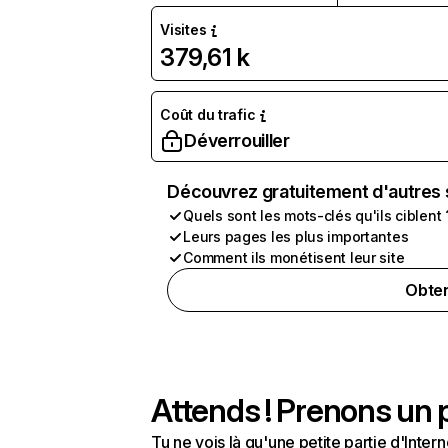
Visites
379,61 k
Coût du trafic
Déverrouiller
Découvrez gratuitement d'autres 
Quels sont les mots-clés qu'ils ciblent 
Leurs pages les plus importantes
Comment ils monétisent leur site
Obten
Attends ! Prenons un p
Tu ne vois là qu'une petite partie d'Int