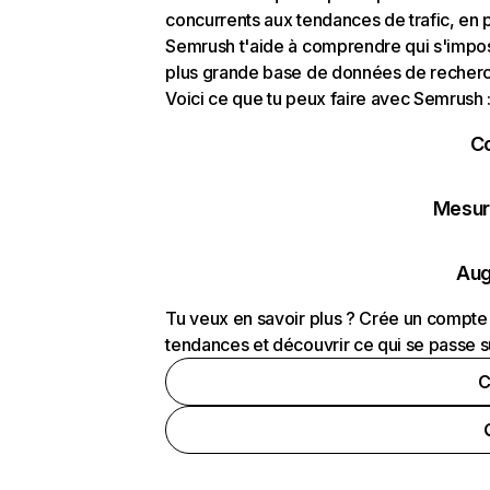
concurrents aux tendances de trafic, en pa
Semrush t'aide à comprendre qui s'impose
plus grande base de données de recherch
Voici ce que tu peux faire avec Semrush 
C
Mesure
Aug
Tu veux en savoir plus ? Crée un compte 
tendances et découvrir ce qui se passe s
C