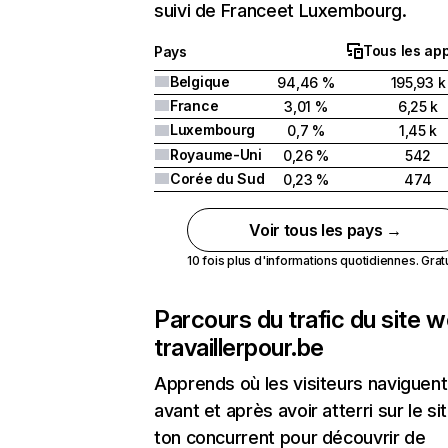
suivi de Franceet Luxembourg.
Tous les app
Pays
Belgique
94,46 %
195,93 k
France
3,01 %
6,25 k
Luxembourg
0,7 %
1,45 k
Royaume-Uni
0,26 %
542
Corée du Sud
0,23 %
474
Voir tous les pays →
10 fois plus d'informations quotidiennes. Gratui
Parcours du trafic du site 
travaillerpour.be
Apprends où les visiteurs naviguent
avant et après avoir atterri sur le si
ton concurrent pour découvrir de