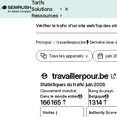
Tarifs
Solutions
Ressources
Entreprises
Vérifier le trafic d'un site web
Top des si
Principal
/
travaillerpour.be
Dernière mise à 
Tous les appareils
juin 
travaillerpour.be
Statistiques du trafic juin 2026
Classement mondial
:
Rang du pays
:
Dans le monde entier
Belgique
166 165
1 314
Visites
Authority Score