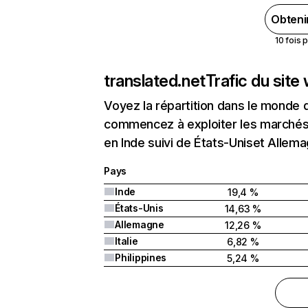
Obteni
10 fois 
translated.net
Trafic du site
Voyez la répartition dans le monde 
commencez à exploiter les marchés n
en Inde suivi de États-Uniset Allema
Pays
Inde
19,4 %
États-Unis
14,63 %
Allemagne
12,26 %
Italie
6,82 %
Philippines
5,24 %