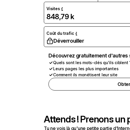
Visites
848,79 k
Coût du trafic
Déverrouiller
Découvrez gratuitement d'autres 
Quels sont les mots-clés qu'ils ciblent 
Leurs pages les plus importantes
Comment ils monétisent leur site
Obten
Attends ! Prenons un p
Tu ne vois là qu'une petite partie d'Int