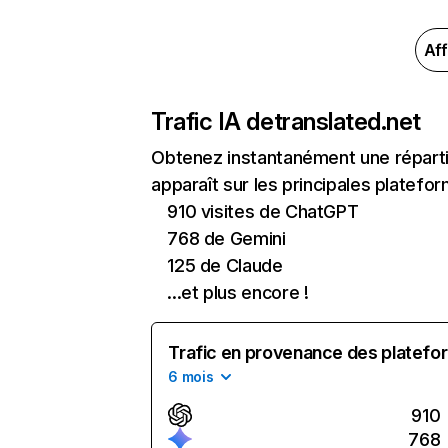
Aff
Trafic IA de
translated.net
Obtenez instantanément une répartit
apparaît sur les principales platefor
910 visites de ChatGPT
768 de Gemini
125 de Claude
...et plus encore !
Trafic en provenance des platefor
6 mois
910
768