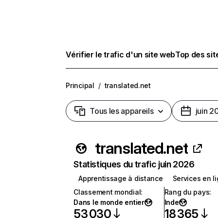
Vérifier le trafic d'un site web
Top des si
Principal
/
translated.net
Tous les appareils
juin 2
translated.net
Statistiques du trafic juin 2026
Apprentissage à distance
Services en l
Classement mondial
:
Rang du pays
:
Dans le monde entier
Inde
53 030
18 365