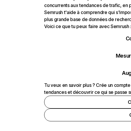
concurrents aux tendances de trafic, en pa
Semrush t'aide à comprendre qui s'impose
plus grande base de données de recherch
Voici ce que tu peux faire avec Semrush 
C
Mesure
Aug
Tu veux en savoir plus ? Crée un compte 
tendances et découvrir ce qui se passe s
C