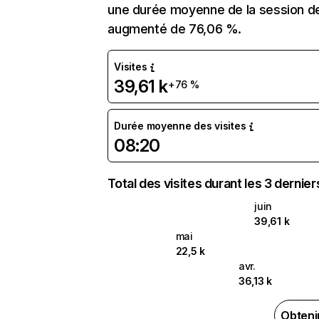
une durée moyenne de la session de 
augmenté de 76,06 %.
Visites
39,61 k
+76 %
Durée moyenne des visites
08:20
Total des visites durant les 3 dernie
juin
39,61 k
mai
22,5 k
avr.
36,13 k
Obteni