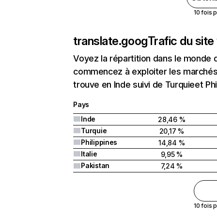
10 fois 
translate.goog
Trafic du sit
Voyez la répartition dans le monde 
commencez à exploiter les marchés 
trouve en Inde suivi de Turquieet Phi
Pays
Inde
28,46 %
Turquie
20,17 %
Philippines
14,84 %
Italie
9,95 %
Pakistan
7,24 %
10 fois 