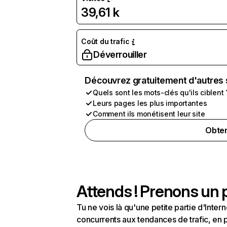
39,61 k
Coût du trafic
Déverrouiller
Découvrez gratuitement d'autres 
Quels sont les mots-clés qu'ils ciblent 
Leurs pages les plus importantes
Comment ils monétisent leur site
Obten
Attends ! Prenons un p
Tu ne vois là qu'une petite partie d'Int
concurrents aux tendances de trafic, en pa