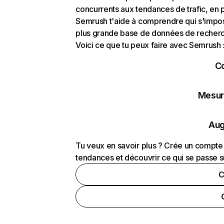
concurrents aux tendances de trafic, en pa
Semrush t'aide à comprendre qui s'impose
plus grande base de données de recherch
Voici ce que tu peux faire avec Semrush 
C
Mesure
Aug
Tu veux en savoir plus ? Crée un compte 
tendances et découvrir ce qui se passe s
C