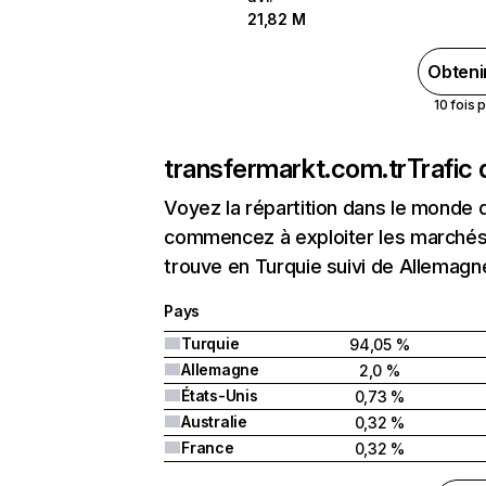
21,82 M
Obteni
10 fois 
transfermarkt.com.tr
Trafic
Voyez la répartition dans le monde 
commencez à exploiter les marchés 
trouve en Turquie suivi de Allemagn
Pays
Turquie
94,05 %
Allemagne
2,0 %
États-Unis
0,73 %
Australie
0,32 %
France
0,32 %