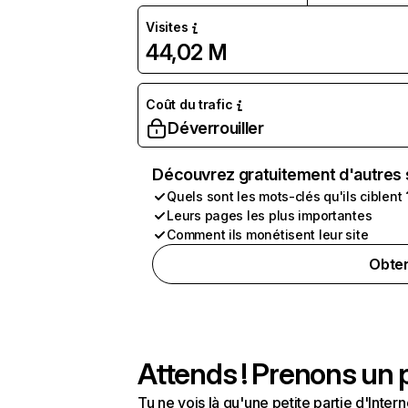
Visites
44,02 M
Coût du trafic
Déverrouiller
Découvrez gratuitement d'autres 
Quels sont les mots-clés qu'ils ciblent 
Leurs pages les plus importantes
Comment ils monétisent leur site
Obten
Attends ! Prenons un p
Tu ne vois là qu'une petite partie d'Int