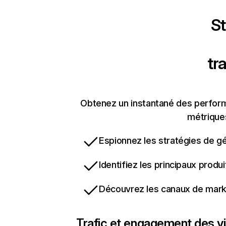
St
tr
Obtenez un instantané des performa
métriques
Espionnez les stratégies de gé
Identifiez les principaux produ
Découvrez les canaux de marke
Trafic et engagement des vi