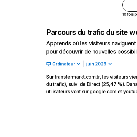
10 fois 
Parcours du trafic du site 
Apprends où les visiteurs naviguent a
pour découvrir de nouvelles possibilit
Ordinateur
juin 2026
Sur transfermarkt.com.tr, les visiteurs 
du trafic), suivi de Direct (25,47 %). Dans
utilisateurs vont sur google.com et yout