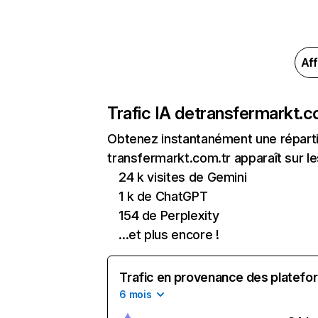
Aff
Trafic IA de
transfermarkt.c
Obtenez instantanément une réparti
transfermarkt.com.tr apparaît sur le
24 k visites de Gemini
1 k de ChatGPT
154 de Perplexity
...et plus encore !
Trafic en provenance des platefor
6 mois