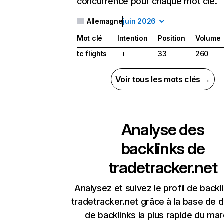
concurrence pour chaque mot clé.
Allemagne
juin 2026
Mot clé
Intention
Position
Volume
tc flights
33
260
I
Voir tous les mots clés →
Analyse des
backlinks de
tradetracker.net
Analysez et suivez le profil de backl
tradetracker.net grâce à la base de
de backlinks la plus rapide du mar