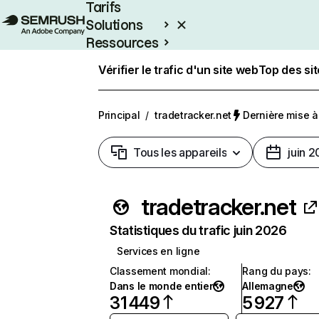
Tarifs
Solutions
Ressources
Entreprises
Vérifier le trafic d'un site web
Top des si
Principal
/
tradetracker.net
Dernière mise à 
Tous les appareils
juin 
tradetracker.net
Statistiques du trafic juin 2026
Services en ligne
Classement mondial
:
Rang du pays
:
Dans le monde entier
Allemagne
31 449
5 927