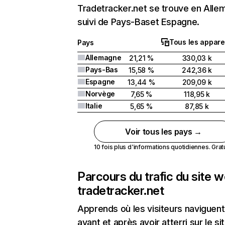
Tradetracker.net se trouve en All
suivi de Pays-Baset Espagne.
Tous les appare
Pays
Allemagne
21,21 %
330,03 k
Pays-Bas
15,58 %
242,36 k
Espagne
13,44 %
209,09 k
Norvège
7,65 %
118,95 k
Italie
5,65 %
87,85 k
Voir tous les pays →
10 fois plus d'informations quotidiennes. Gratui
Parcours du trafic du site 
tradetracker.net
Apprends où les visiteurs naviguent
avant et après avoir atterri sur le si