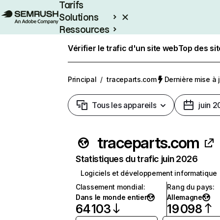
Tarifs
Solutions
Ressources
Entreprises
Vérifier le trafic d'un site web
Top des si
Principal
/
traceparts.com
Dernière mise à j
Tous les appareils
juin 
traceparts.com
Statistiques du trafic juin 2026
Logiciels et développement informatique
Classement mondial
:
Rang du pays
:
Dans le monde entier
Allemagne
64 103
19 098