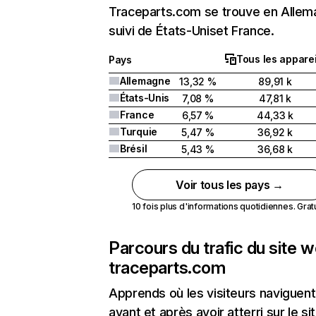
Traceparts.com se trouve en Alle
suivi de États-Uniset France.
Tous les apparei
Pays
Allemagne
13,32 %
89,91 k
États-Unis
7,08 %
47,81 k
France
6,57 %
44,33 k
Turquie
5,47 %
36,92 k
Brésil
5,43 %
36,68 k
Voir tous les pays →
10 fois plus d'informations quotidiennes. Gratui
Parcours du trafic du site 
traceparts.com
Apprends où les visiteurs naviguent
avant et après avoir atterri sur le si