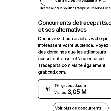
Vérifiez votre visibilité IA →
Intéressé par la solution Enterprise,
réservez un
Concurrents de
traceparts
et ses alternatives
Découvrez d'autres sites web qui
intéressent votre audience. Voyez la
des domaines que les utilisateurs
consultent ensuiteL'audience de
Traceparts.com visite également
grabcad.com.
grabcad.com
#
1
3,05 M
Visites :
Voir plus de concurrents →