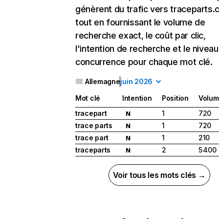
génèrent du trafic vers traceparts.
tout en fournissant le volume de
recherche exact, le coût par clic,
l'intention de recherche et le nivea
concurrence pour chaque mot clé.
Allemagne
juin 2026
Mot clé
Intention
Position
Volum
tracepart
1
720
N
trace parts
1
720
N
trace part
1
210
N
traceparts
2
5 400
N
Voir tous les mots clés →