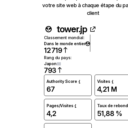
votre site web à chaque étape du p
client
tower.jp
Classement mondial
:
Dans le monde entier
12 719
Rang du pays
:
Japon
793
Authority Score
Visites
67
4,21 M
Pages/Visites
Taux de rebond
4,2
51,88 %