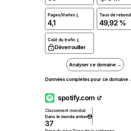
Pages/Visites
Taux de rebond
4,1
49,92 %
Coût du trafic
Déverrouiller
Analyser ce domaine →
Données complètes pour ce domaine
spotify.com
Classement mondial
:
Dans le monde entier
37
Rang du pays
:
Rang de la catégorie
: