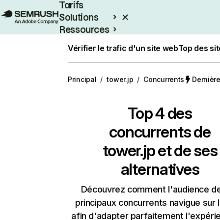
Tarifs
Solutions
Ressources
Entreprises
Vérifier le trafic d'un site web
Top des si
Principal
/
tower.jp
/
Concurrents
Dernière
Top 4 des
concurrents de
tower.jp et de ses
alternatives
Découvrez comment l'audience d
principaux concurrents navigue sur 
afin d'adapter parfaitement l'expéri