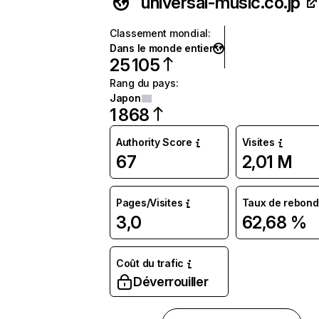
universal-music.co.jp
Classement mondial
:
Dans le monde entier
25 105
Rang du pays
:
Japon
1 868
Authority Score
Visites
67
2,01 M
Pages/Visites
Taux de rebond
3,0
62,68 %
Coût du trafic
Déverrouiller