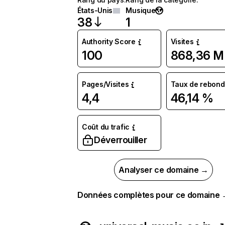
États-Unis
Musique
38
1
Authority Score
Visites
100
868,36 M
Pages/Visites
Taux de rebond
4,4
46,14 %
Coût du trafic
Déverrouiller
Analyser ce domaine →
Données complètes pour ce domaine