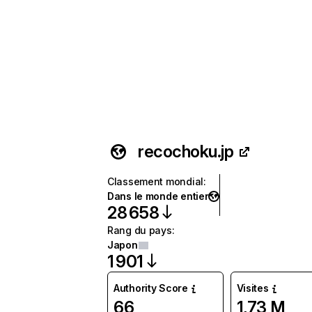
recochoku.jp
Classement mondial
:
Dans le monde entier
28 658
Rang du pays
:
Japon
1 901
Authority Score
Visites
66
1,73 M