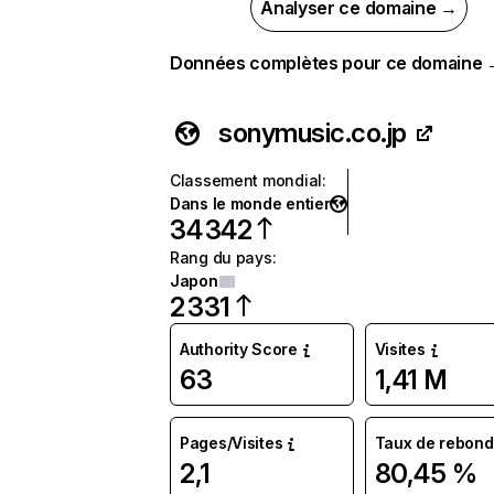
Analyser ce domaine →
Données complètes pour ce domaine
sonymusic.co.jp
Classement mondial
:
Dans le monde entier
34 342
Rang du pays
:
Japon
2 331
Authority Score
Visites
63
1,41 M
Pages/Visites
Taux de rebond
2,1
80,45 %