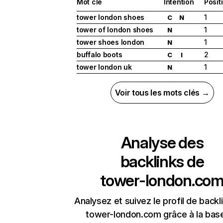
Mot clé
Intention
Posit
tower london shoes
1
C
N
tower of london shoes
1
N
tower shoes london
1
N
buffalo boots
2
C
I
tower london uk
1
N
Voir tous les mots clés →
Analyse des
backlinks de
tower-london.co
Analysez et suivez le profil de backl
tower-london.com grâce à la bas