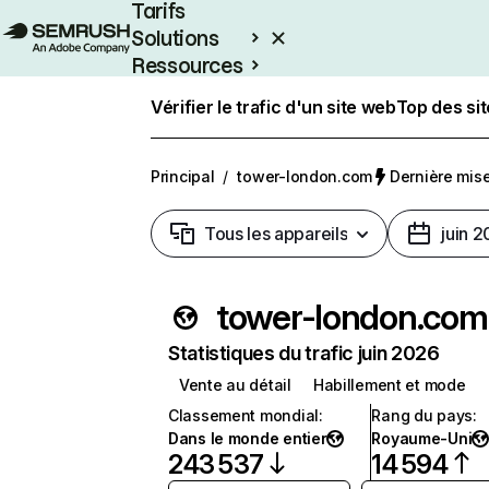
Tarifs
Solutions
Ressources
Entreprises
Vérifier le trafic d'un site web
Top des si
Principal
/
tower-london.com
Dernière mise 
Tous les appareils
juin 
tower-london.com
Statistiques du trafic juin 2026
Vente au détail
Habillement et mode
Classement mondial
:
Rang du pays
:
Dans le monde entier
Royaume-Uni
243 537
14 594