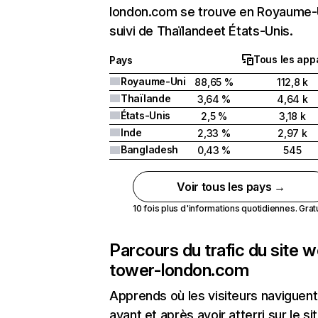
london.com se trouve en Royaume-
suivi de Thaïlandeet États-Unis.
Tous les appa
Pays
Royaume-Uni
88,65 %
112,8 k
Thaïlande
3,64 %
4,64 k
États-Unis
2,5 %
3,18 k
Inde
2,33 %
2,97 k
Bangladesh
0,43 %
545
Voir tous les pays →
10 fois plus d'informations quotidiennes. Gratui
Parcours du trafic du site 
tower-london.com
Apprends où les visiteurs naviguent
avant et après avoir atterri sur le si