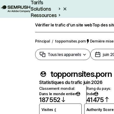
Tarifs
Solutions
Ressources
Entreprises
Vérifier le trafic d'un site web
Top des si
Principal
/
toppornsites.porn
Dernière mise 
Tous les appareils
juin 
toppornsites.porn
Statistiques du trafic juin 2026
Classement mondial
:
Rang du pays
:
Dans le monde entier
Inde
187 552
41 475
Visites
Authority Score