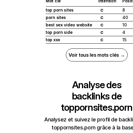
Mot clé
Intention
Posit
top porn sites
8
C
porn sites
40
C
best sex video website
10
C
top porn side
4
C
top xxx
15
C
Voir tous les mots clés →
Analyse des
backlinks de
toppornsites.porn
Analysez et suivez le profil de backl
toppornsites.porn grâce à la bas