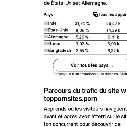
de États-Uniset Allemagne.
Tous les appar
Pays
Inde
31,74 %
56,47 k
États-Unis
8,09 %
14,39 k
Allemagne
5,29 %
9,41 k
Grèce
3,92 %
6,98 k
Bangladesh
3,55 %
6,32 k
Voir tous les pays →
10 fois plus d'informations quotidiennes. Gratui
Parcours du trafic du site 
toppornsites.porn
Apprends où les visiteurs naviguent
avant et après avoir atterri sur le si
ton concurrent pour découvrir de