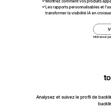
Montrez comment vos produits appa
Les rapports personnalisables et l'as
transformer la visibilité IA en crois
V
Intéressé pa
t
Analysez et suivez le profil de bac
backli