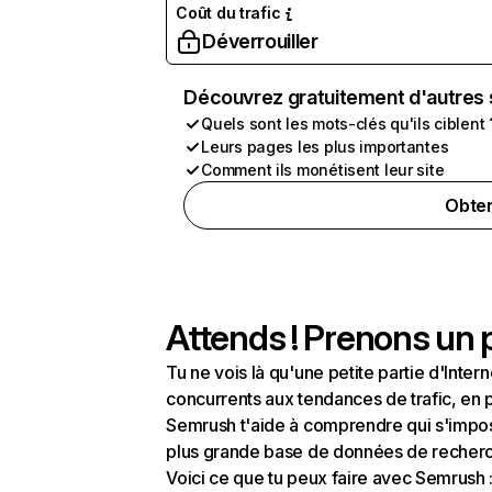
Coût du trafic
Déverrouiller
Découvrez gratuitement d'autres 
Quels sont les mots-clés qu'ils ciblent 
Leurs pages les plus importantes
Comment ils monétisent leur site
Obten
Attends ! Prenons un p
Tu ne vois là qu'une petite partie d'Int
concurrents aux tendances de trafic, en pa
Semrush t'aide à comprendre qui s'impose
plus grande base de données de recherch
Voici ce que tu peux faire avec Semrush 