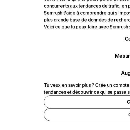
concurrents aux tendances de trafic, en pa
Semrush t'aide à comprendre qui s'impose
plus grande base de données de recherch
Voici ce que tu peux faire avec Semrush 
C
Mesure
Aug
Tu veux en savoir plus ? Crée un compte 
tendances et découvrir ce qui se passe s
C