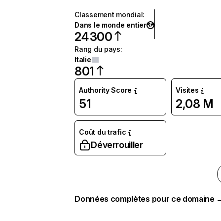
Classement mondial
:
Dans le monde entier
24 300
Rang du pays
:
Italie
801
Authority Score
Visites
51
2,08 M
Coût du trafic
Déverrouiller
Données complètes pour ce domaine 