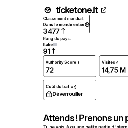
ticketone.it
Classement mondial
:
Dans le monde entier
3 477
Rang du pays
:
Italie
91
Authority Score
Visites
72
14,75 M
Coût du trafic
Déverrouiller
Attends ! Prenons un p
Tu ne vois là qu'une petite partie d'Int