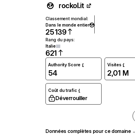
rockol.it
Classement mondial
:
Dans le monde entier
25 139
Rang du pays
:
Italie
621
Authority Score
Visites
54
2,01 M
Coût du trafic
Déverrouiller
Données complètes pour ce domaine 