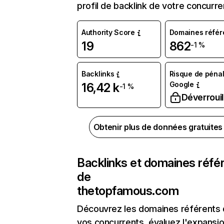
profil de backlink de votre concurre
Authority Score
Domaines référ
19
862
-1 %
Backlinks
Risque de pénal
Google
16,42 k
-1 %
Déverrouil
Obtenir plus de données gratuite
Backlinks et domaines réfé
de
thetopfamous.com
Découvrez les domaines référents
vos concurrents, évaluez l'expansi