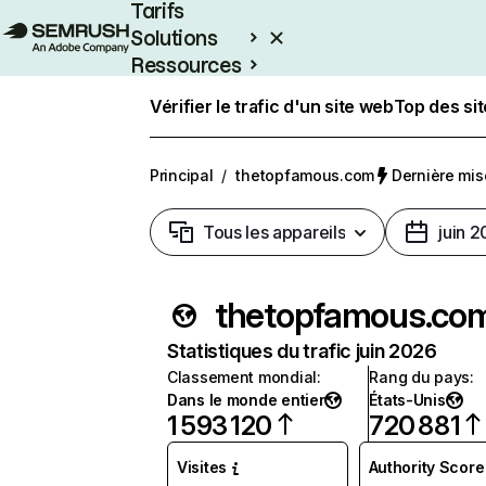
Tarifs
Solutions
Ressources
Entreprises
Vérifier le trafic d'un site web
Top des si
Principal
/
thetopfamous.com
Dernière mise
Tous les appareils
juin 
thetopfamous.co
Statistiques du trafic juin 2026
Classement mondial
:
Rang du pays
:
Dans le monde entier
États-Unis
1 593 120
720 881
Visites
Authority Score