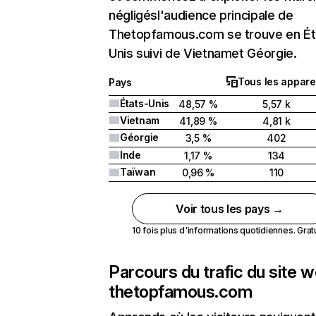
négligésl'audience principale de
Thetopfamous.com se trouve en Ét
Unis suivi de Vietnamet Géorgie.
Tous les appare
Pays
États-Unis
48,57 %
5,57 k
Vietnam
41,89 %
4,81 k
Géorgie
3,5 %
402
Inde
1,17 %
134
Taïwan
0,96 %
110
Voir tous les pays →
10 fois plus d'informations quotidiennes. Gratui
Parcours du trafic du site 
thetopfamous.com