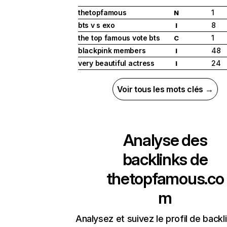
thetopfamous
1
N
bts v s exo
8
I
the top famous vote bts
1
C
blackpink members
48
I
very beautiful actress
24
I
Voir tous les mots clés →
Analyse des
backlinks de
thetopfamous.co
m
Analysez et suivez le profil de backl