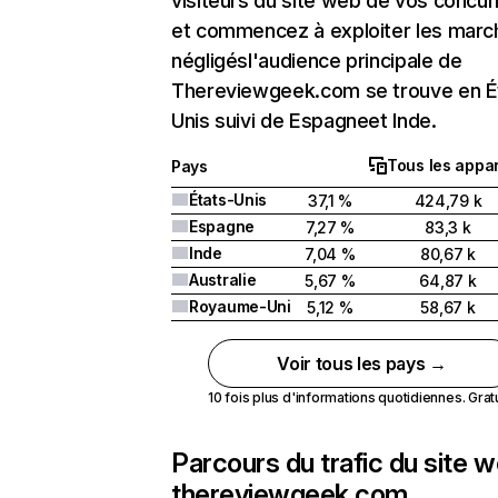
visiteurs du site web de vos concur
et commencez à exploiter les marc
négligésl'audience principale de
Thereviewgeek.com se trouve en É
Unis suivi de Espagneet Inde.
Tous les appar
Pays
États-Unis
37,1 %
424,79 k
Espagne
7,27 %
83,3 k
Inde
7,04 %
80,67 k
Australie
5,67 %
64,87 k
Royaume-Uni
5,12 %
58,67 k
Voir tous les pays →
10 fois plus d'informations quotidiennes. Gratui
Parcours du trafic du site 
thereviewgeek.com