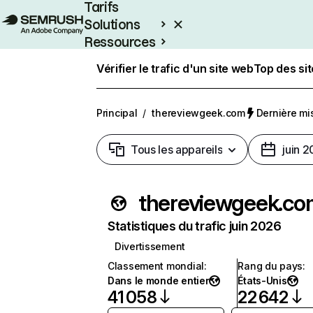
Tarifs
Solutions
Ressources
Entreprises
Vérifier le trafic d'un site web
Top des si
Principal
/
thereviewgeek.com
Dernière mis
Tous les appareils
juin 
thereviewgeek.co
Statistiques du trafic juin 2026
Divertissement
Classement mondial
:
Rang du pays
:
Dans le monde entier
États-Unis
41 058
22 642