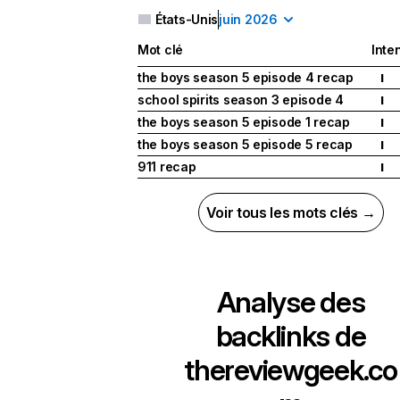
États-Unis
juin 2026
Mot clé
Inte
the boys season 5 episode 4 recap
I
school spirits season 3 episode 4
I
the boys season 5 episode 1 recap
I
the boys season 5 episode 5 recap
I
911 recap
I
Voir tous les mots clés →
Analyse des
backlinks de
thereviewgeek.co