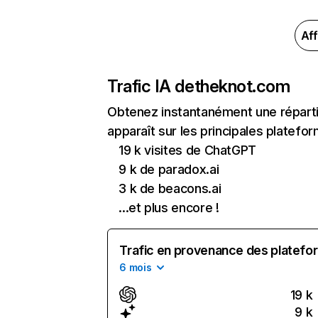
Aff
Trafic IA de
theknot.com
Obtenez instantanément une réparti
apparaît sur les principales platefor
19 k visites de ChatGPT
9 k de paradox.ai
3 k de beacons.ai
...et plus encore !
Trafic en provenance des platefor
6 mois
19 k
9 k