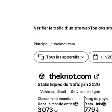
Vérifier le trafic d'un site web
Top des si
Principal
/
theknot.com
Tous les appareils
juin 2
theknot.com
Statistiques du trafic juin 2026
Vente au détail
Services en ligne
Classement mondial
:
Rang du pays
:
Dans le monde entier
États-Unis
3 073
779