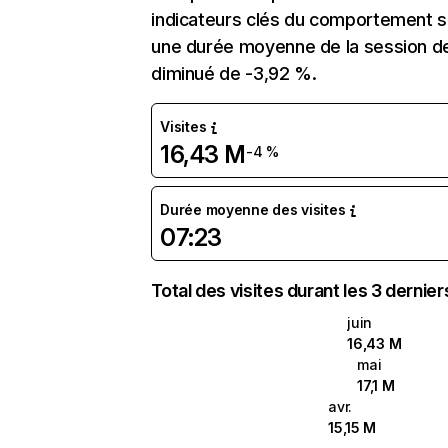
indicateurs clés du comportement sur
une durée moyenne de la session de
diminué de -3,92 %.
Visites
16,43 M
-4 %
Durée moyenne des visites
07:23
Total des visites durant les 3 dernie
juin
16,43 M
mai
17,1 M
avr.
15,15 M