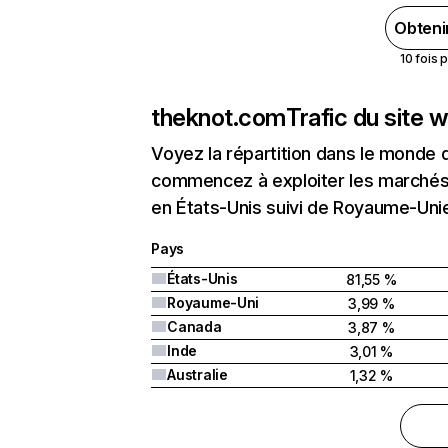
Obteni
10 fois 
theknot.com
Trafic du site 
Voyez la répartition dans le monde 
commencez à exploiter les marchés 
en États-Unis suivi de Royaume-Uni
Pays
États-Unis
81,55 %
Royaume-Uni
3,99 %
Canada
3,87 %
Inde
3,01 %
Australie
1,32 %