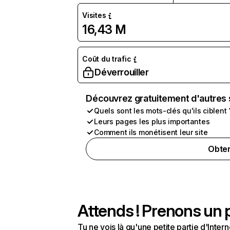
Visites
16,43 M
Coût du trafic
Déverrouiller
Découvrez gratuitement d'autres 
Quels sont les mots-clés qu'ils ciblent 
Leurs pages les plus importantes
Comment ils monétisent leur site
Obten
Attends ! Prenons un p
Tu ne vois là qu'une petite partie d'Int