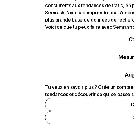
concurrents aux tendances de trafic, en pa
Semrush t'aide à comprendre qui s'impose
plus grande base de données de recherch
Voici ce que tu peux faire avec Semrush 
C
Mesure
Aug
Tu veux en savoir plus ? Crée un compte 
tendances et découvrir ce qui se passe s
C