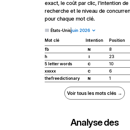
exact, le coût par clic, l'intention de
recherche et le niveau de concurre
pour chaque mot clé.
États-Unis
juin 2026
Mot clé
Intention
Position
fb
8
N
h
23
I
5 letter words
10
C
xxxxx
6
C
thefreedictionary
1
N
Voir tous les mots clés →
Analyse des