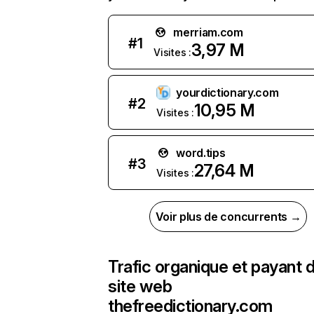
merriam.com
#
1
3,97 M
Visites :
yourdictionary.com
#
2
10,95 M
Visites :
word.tips
#
3
27,64 M
Visites :
Voir plus de concurrents →
Trafic organique et payant 
site web
thefreedictionary.com