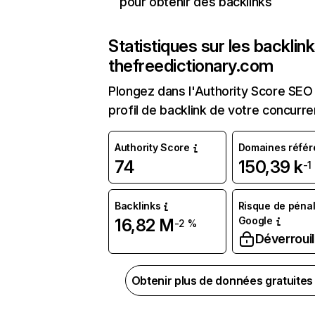
pour obtenir des backlinks
Statistiques sur les backlin
thefreedictionary.com
Plongez dans l'Authority Score SEO 
profil de backlink de votre concurre
Authority Score
Domaines référ
74
150,39 k
-1
Backlinks
Risque de pénal
Google
16,82 M
-2 %
Déverrouil
Obtenir plus de données gratuite