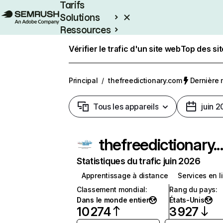
Tarifs
Solutions
Ressources
Entreprises
Vérifier le trafic d'un site web
Top des si
Principal
/
thefreedictionary.com
Dernière m
Tous les appareils
juin 
thefreedictio
Statistiques du trafic juin 2026
Apprentissage à distance
Services en l
Classement mondial
:
Rang du pays
:
Dans le monde entier
États-Unis
10 274
3 927