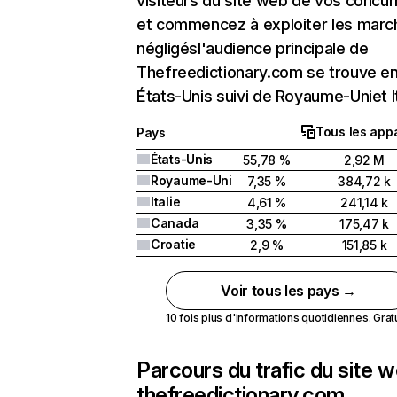
visiteurs du site web de vos concur
et commencez à exploiter les marc
négligésl'audience principale de
Thefreedictionary.com se trouve e
États-Unis suivi de Royaume-Uniet It
Tous les appa
Pays
États-Unis
55,78 %
2,92 M
Royaume-Uni
7,35 %
384,72 k
Italie
4,61 %
241,14 k
Canada
3,35 %
175,47 k
Croatie
2,9 %
151,85 k
Voir tous les pays →
10 fois plus d'informations quotidiennes. Gratui
Parcours du trafic du site 
thefreedictionary.com