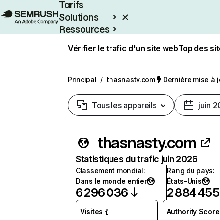
Tarifs
Solutions
Ressources
Entreprises
Vérifier le trafic d'un site web
Top des si
Principal
/
thasnasty.com
Dernière mise à jo
Tous les appareils
juin 
thasnasty.com
Statistiques du trafic juin 2026
Classement mondial
:
Rang du pays
:
Dans le monde entier
États-Unis
6 296 036
2 884 455
Visites
Authority Score