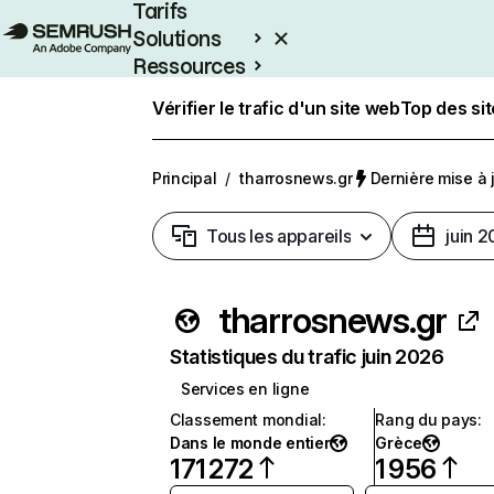
Tarifs
Solutions
Ressources
Entreprises
Vérifier le trafic d'un site web
Top des si
Principal
/
tharrosnews.gr
Dernière mise à j
Tous les appareils
juin 
tharrosnews.gr
Statistiques du trafic juin 2026
Services en ligne
Classement mondial
:
Rang du pays
:
Dans le monde entier
Grèce
171 272
1 956