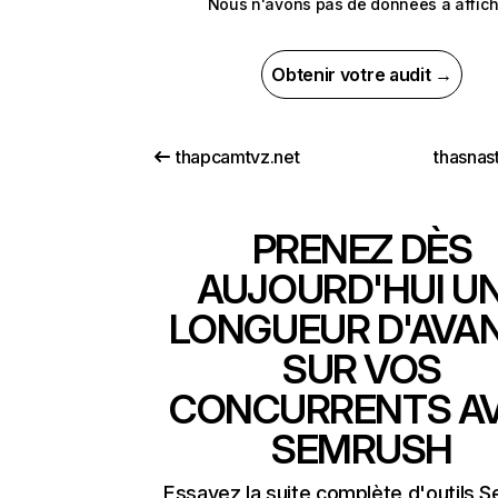
Nous n'avons pas de données à affich
Obtenir votre audit →
thapcamtvz.net
thasnas
PRENEZ DÈS
AUJOURD'HUI U
LONGUEUR D'AVA
SUR VOS
CONCURRENTS A
SEMRUSH
Essayez la suite complète d'outils 