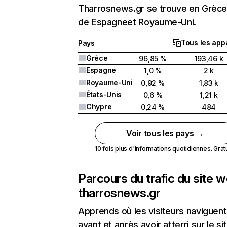
Tharrosnews.gr se trouve en Grèce 
de Espagneet Royaume-Uni.
Tous les appa
Pays
Grèce
96,85 %
193,46 k
Espagne
1,0 %
2 k
Royaume-Uni
0,92 %
1,83 k
États-Unis
0,6 %
1,21 k
Chypre
0,24 %
484
Voir tous les pays →
10 fois plus d'informations quotidiennes. Gratui
Parcours du trafic du site 
tharrosnews.gr
Apprends où les visiteurs naviguent
avant et après avoir atterri sur le si