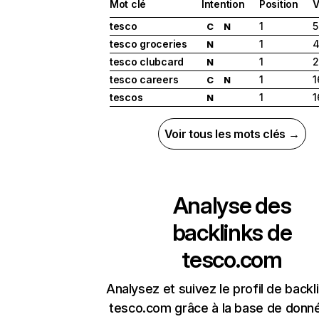
Mot clé
Intention
Position
V
tesco
1
5
C
N
tesco groceries
1
4
N
tesco clubcard
1
2
N
tesco careers
1
1
C
N
tescos
1
1
N
Voir tous les mots clés →
Analyse des
backlinks de
tesco.com
Analysez et suivez le profil de backl
tesco.com grâce à la base de donn