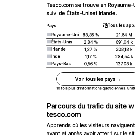
Tesco.com se trouve en Royaume-
suivi de États-Uniset Irlande.
Tous les appa
Pays
Royaume-Uni
88,85 %
21,64 M
États-Unis
2,84 %
691,04 k
Irlande
1,27 %
308,18 k
Inde
1,17 %
284,54 k
Pays-Bas
0,56 %
137,08 k
Voir tous les pays →
10 fois plus d'informations quotidiennes. Gratui
Parcours du trafic du site 
tesco.com
Apprends où les visiteurs naviguent
avant et après avoir atterri sur le si