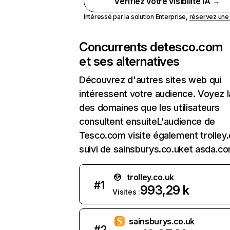
Vérifiez votre visibilité IA →
Intéressé par la solution Enterprise,
réservez un
Concurrents de
tesco.com
et ses alternatives
Découvrez d'autres sites web qui
intéressent votre audience. Voyez la
des domaines que les utilisateurs
consultent ensuiteL'audience de
Tesco.com visite également trolley.
suivi de sainsburys.co.uket asda.co
trolley.co.uk
#
1
993,29 k
Visites :
sainsburys.co.uk
#
2