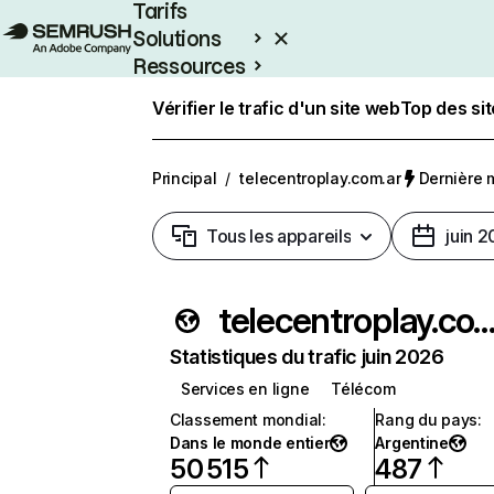
Tarifs
Solutions
Ressources
Entreprises
Vérifier le trafic d'un site web
Top des si
Principal
/
telecentroplay.com.ar
Dernière m
Tous les appareils
juin 
telecentroplay.com
Statistiques du trafic juin 2026
Services en ligne
Télécom
Classement mondial
:
Rang du pays
:
Dans le monde entier
Argentine
50 515
487