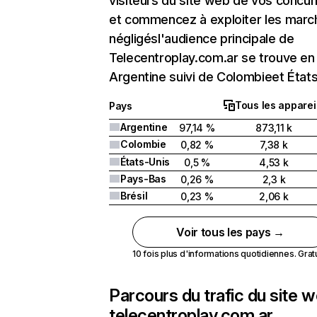
visiteurs du site web de vos concur
et commencez à exploiter les marc
négligésl'audience principale de
Telecentroplay.com.ar se trouve en
Argentine suivi de Colombieet États
Tous les apparei
Pays
Argentine
97,14 %
873,11 k
Colombie
0,82 %
7,38 k
États-Unis
0,5 %
4,53 k
Pays-Bas
0,26 %
2,3 k
Brésil
0,23 %
2,06 k
Voir tous les pays →
10 fois plus d'informations quotidiennes. Gratui
Parcours du trafic du site 
telecentroplay.com.ar