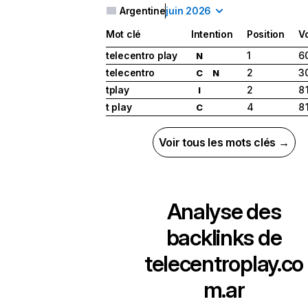
Argentine
juin 2026
Mot clé
Intention
Position
V
telecentro play
1
6
N
telecentro
2
3
C
N
tplay
2
8 
I
t play
4
8 
C
Voir tous les mots clés →
Analyse des
backlinks de
telecentroplay.co
m.ar