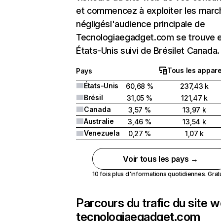
et commencez à exploiter les marc
négligésl'audience principale de
Tecnologiaegadget.com se trouve 
États-Unis suivi de Brésilet Canada.
Tous les appare
Pays
États-Unis
60,68 %
237,43 k
Brésil
31,05 %
121,47 k
Canada
3,57 %
13,97 k
Australie
3,46 %
13,54 k
Venezuela
0,27 %
1,07 k
Voir tous les pays →
10 fois plus d'informations quotidiennes. Gratui
Parcours du trafic du site 
tecnologiaegadget.com