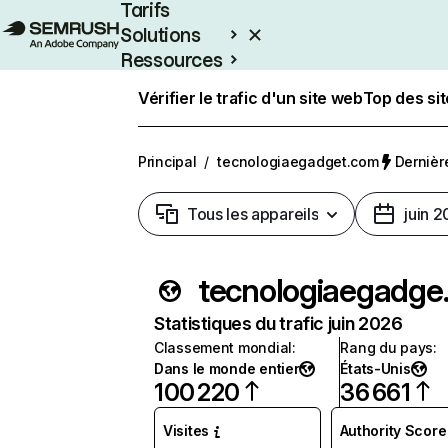
Tarifs
Solutions
Ressources
Entreprises
Vérifier le trafic d'un site web
Top des si
Principal
/
tecnologiaegadget.com
Dernière
Tous les appareils
juin 
tecno
Statistiques du trafic juin 2026
Classement mondial
:
Rang du pays
:
Dans le monde entier
États-Unis
100 220
36 661
Visites
Authority Score