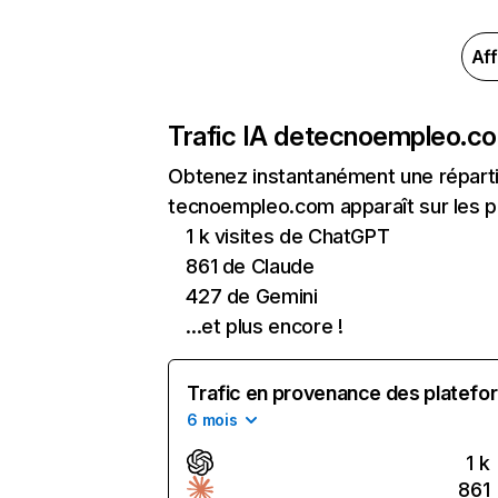
Aff
Trafic IA de
tecnoempleo.c
Obtenez instantanément une réparti
tecnoempleo.com apparaît sur les pr
1 k visites de ChatGPT
861 de Claude
427 de Gemini
...et plus encore !
Trafic en provenance des platefor
6 mois
1 k
861