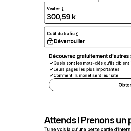
Visites
300,59 k
Coût du trafic
Déverrouiller
Découvrez gratuitement d'autres 
Quels sont les mots-clés qu'ils ciblent 
Leurs pages les plus importantes
Comment ils monétisent leur site
Obten
Attends ! Prenons un p
Tu ne vois là qu'une petite partie d'Int