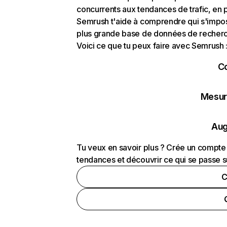
concurrents aux tendances de trafic, en pa
Semrush t'aide à comprendre qui s'impose
plus grande base de données de recherch
Voici ce que tu peux faire avec Semrush 
C
Mesure
Aug
Tu veux en savoir plus ? Crée un compte 
tendances et découvrir ce qui se passe s
C