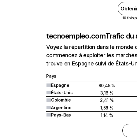
Obteni
10 fois 
tecnoempleo.com
Trafic du
Voyez la répartition dans le monde 
commencez à exploiter les marchés
trouve en Espagne suivi de États-U
Pays
Espagne
80,45 %
États-Unis
3,16 %
Colombie
2,41 %
Argentine
1,58 %
Pays-Bas
1,14 %