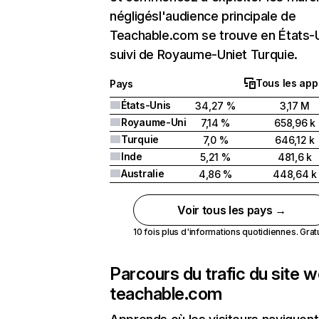
négligésl'audience principale de
Teachable.com se trouve en États-
suivi de Royaume-Uniet Turquie.
Tous les app
Pays
États-Unis
34,27 %
3,17 M
Royaume-Uni
7,14 %
658,96 k
Turquie
7,0 %
646,12 k
Inde
5,21 %
481,6 k
Australie
4,86 %
448,64 k
Voir tous les pays →
10 fois plus d'informations quotidiennes. Gratui
Parcours du trafic du site 
teachable.com