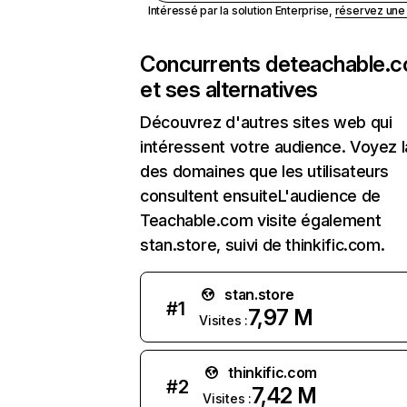
Intéressé par la solution Enterprise,
réservez un
Concurrents de
teachable.
et ses alternatives
Découvrez d'autres sites web qui
intéressent votre audience. Voyez la
des domaines que les utilisateurs
consultent ensuiteL'audience de
Teachable.com visite également
stan.store, suivi de thinkific.com.
stan.store
#
1
7,97 M
Visites :
thinkific.com
#
2
7,42 M
Visites :