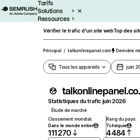
Tarifs
Solutions
Ressources
Entreprises
Vérifier le trafic d'un site web
Top des si
Principal
/
talkonlinepanel.com
Dernière mis
Tous les appareils
juin 
talko
Statistiques du trafic juin 2026
Étude de marché
Classement mondial
:
Rang du pays
:
Dans le monde entier
Tchéquie
111 270
4 484