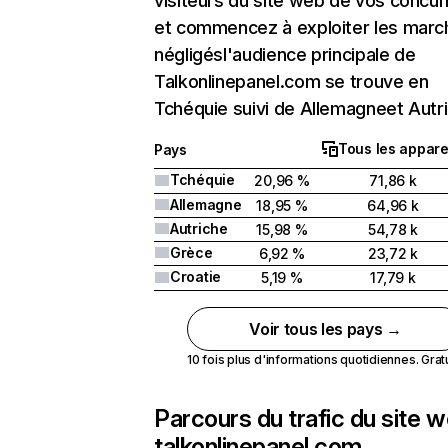
visiteurs du site web de vos concur
et commencez à exploiter les marc
négligésl'audience principale de
Talkonlinepanel.com se trouve en
Tchéquie suivi de Allemagneet Autr
Tous les appare
Pays
Tchéquie
20,96 %
71,86 k
Allemagne
18,95 %
64,96 k
Autriche
15,98 %
54,78 k
Grèce
6,92 %
23,72 k
Croatie
5,19 %
17,79 k
Voir tous les pays →
10 fois plus d'informations quotidiennes. Gratui
Parcours du trafic du site 
talkonlinepanel.com