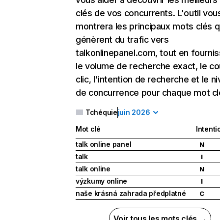
clés de vos concurrents. L'outil vou
montrera les principaux mots clés q
génèrent du trafic vers
talkonlinepanel.com, tout en fourni
le volume de recherche exact, le co
clic, l'intention de recherche et le n
de concurrence pour chaque mot cl
Tchéquie
juin 2026
Mot clé
Intenti
talk online panel
N
talk
I
talk online
N
výzkumy online
I
naše krásná zahrada předplatné
C
Voir tous les mots clés →