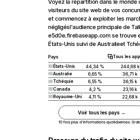
Voyez la répartition dans le monde
visiteurs du site web de vos concur
et commencez à exploiter les marc
négligésl'audience principale de Tal
e5d0e.firebaseapp.com se trouve 
États-Unis suivi de Australieet Tché
Tous les app
Pays
États-Unis
44,34 %
244,68 k
Australie
6,65 %
36,71 k
Tchéquie
6,55 %
36,15 k
Canada
4,2 %
23,16 k
Royaume-Uni
4,11 %
22,68 k
Voir tous les pays →
10 fois plus d'informations quotidiennes. Gratui