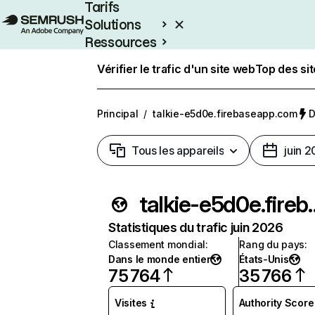
Tarifs
Solutions
Ressources
Entreprises
Vérifier le trafic d'un site web
Top des si
Principal
/
talkie-e5d0e.firebaseapp.com
D
Tous les appareils
juin 
talkie-e5d0e.
Statistiques du trafic juin 2026
Classement mondial
:
Rang du pays
:
Dans le monde entier
États-Unis
75 764
35 766
Visites
Authority Score