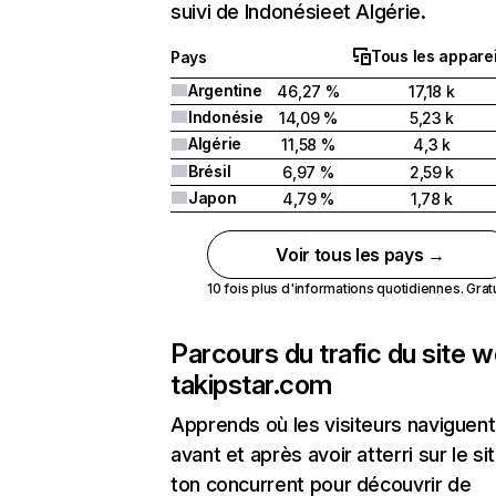
suivi de Indonésieet Algérie.
Tous les apparei
Pays
Argentine
46,27 %
17,18 k
Indonésie
14,09 %
5,23 k
Algérie
11,58 %
4,3 k
Brésil
6,97 %
2,59 k
Japon
4,79 %
1,78 k
Voir tous les pays →
10 fois plus d'informations quotidiennes. Gratui
Parcours du trafic du site 
takipstar.com
Apprends où les visiteurs naviguent
avant et après avoir atterri sur le si
ton concurrent pour découvrir de