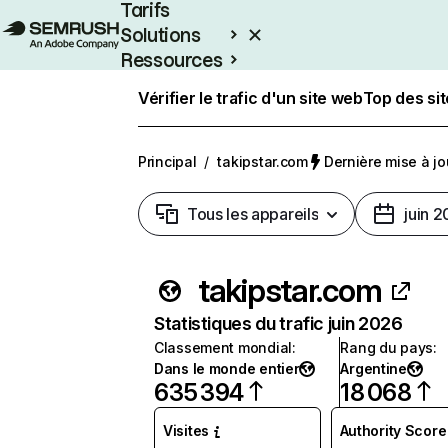
Tarifs
Solutions
Ressources
Entreprises
Vérifier le trafic d'un site web
Top des si
Principal
/
takipstar.com
Dernière mise à jou
Tous les appareils
juin 
takipstar.com
Statistiques du trafic juin 2026
Classement mondial
:
Rang du pays
:
Dans le monde entier
Argentine
635 394
18 068
Visites
Authority Score