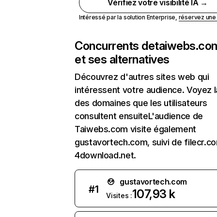
Vérifiez votre visibilité IA →
Intéressé par la solution Enterprise,
réservez un
Concurrents de
taiwebs.co
et ses alternatives
Découvrez d'autres sites web qui
intéressent votre audience. Voyez la
des domaines que les utilisateurs
consultent ensuiteL'audience de
Taiwebs.com visite également
gustavortech.com, suivi de filecr.c
4download.net.
gustavortech.com
#
1
107,93 k
Visites :