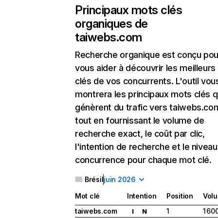
Principaux mots clés
organiques de
taiwebs.com
Recherche organique
est conçu pou
vous aider à découvrir les meilleur
clés de vos concurrents. L'outil vou
montrera les principaux mots clés q
génèrent du trafic vers taiwebs.co
tout en fournissant le volume de
recherche exact, le coût par clic,
l'intention de recherche et le nivea
concurrence pour chaque mot clé.
Brésil
juin 2026
Mot clé
Intention
Position
Vol
taiwebs.com
1
1 60
I
N