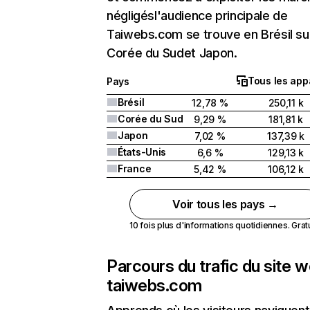
négligésl'audience principale de
Taiwebs.com se trouve en Brésil sui
Corée du Sudet Japon.
Tous les app
Pays
Brésil
12,78 %
250,11 k
Corée du Sud
9,29 %
181,81 k
Japon
7,02 %
137,39 k
États-Unis
6,6 %
129,13 k
France
5,42 %
106,12 k
Voir tous les pays →
10 fois plus d'informations quotidiennes. Gratui
Parcours du trafic du site 
taiwebs.com