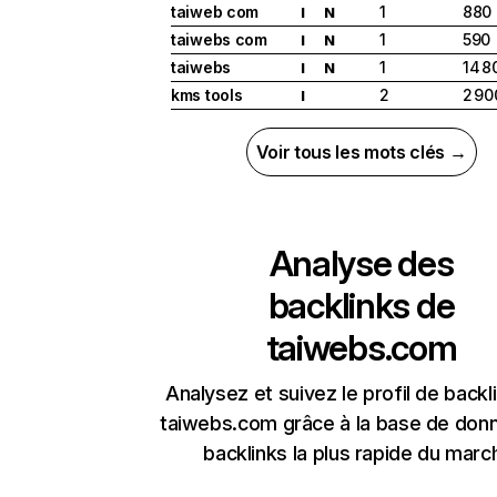
taiweb com
1
880
I
N
taiwebs com
1
590
I
N
taiwebs
1
14 8
I
N
kms tools
2
2 90
I
Voir tous les mots clés →
Analyse des
backlinks de
taiwebs.com
Analysez et suivez le profil de backl
taiwebs.com grâce à la base de don
backlinks la plus rapide du marc