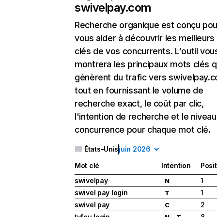
swivelpay.com
Recherche organique
est conçu pou
vous aider à découvrir les meilleur
clés de vos concurrents. L'outil vou
montrera les principaux mots clés q
génèrent du trafic vers swivelpay.
tout en fournissant le volume de
recherche exact, le coût par clic,
l'intention de recherche et le nivea
concurrence pour chaque mot clé.
États-Unis
juin 2026
Mot clé
Intention
Posi
swivelpay
1
N
swivel pay login
1
T
swivel pay
2
C
tvfcu login
8
N
T