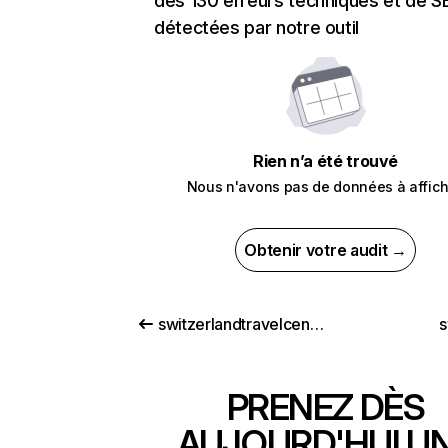
des 130 erreurs techniques et de 
détectées par notre outil
Rien n’a été trouvé
Nous n'avons pas de données à affich
Obtenir votre audit →
switzerlandtravelcentre.com
s
PRENEZ DÈS
AUJOURD'HUI U