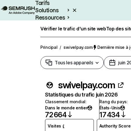
Tarifs
Solutions
Ressources
Entreprises
Vérifier le trafic d'un site web
Top des si
Principal
/
swivelpay.com
Dernière mise à jo
Tous les appareils
juin 
swivelpay.com
Statistiques du trafic juin 2026
Classement mondial
:
Rang du pays
:
Dans le monde entier
États-Unis
72 664
17 434
Visites
Authority Score