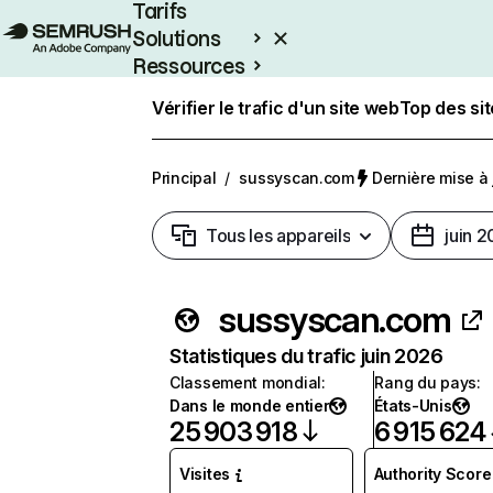
Tarifs
Solutions
Ressources
Entreprises
Vérifier le trafic d'un site web
Top des si
Principal
/
sussyscan.com
Dernière mise à j
Tous les appareils
juin 
sussyscan.com
Statistiques du trafic juin 2026
Classement mondial
:
Rang du pays
:
Dans le monde entier
États-Unis
25 903 918
6 915 624
Visites
Authority Score