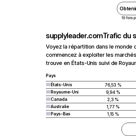
Obteni
10 fois 
supplyleader.com
Trafic du 
Voyez la répartition dans le monde 
commencez à exploiter les marchés 
trouve en États-Unis suivi de Roya
Pays
États-Unis
76,53 %
Royaume-Uni
9,94 %
Canada
2,3 %
Australie
1,77 %
Pays-Bas
1,15 %