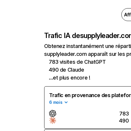
Aff
Trafic IA de
supplyleader.c
Obtenez instantanément une réparti
supplyleader.com apparaît sur les pr
783 visites de ChatGPT
490 de Claude
...et plus encore !
Trafic en provenance des platefor
6 mois
783
490