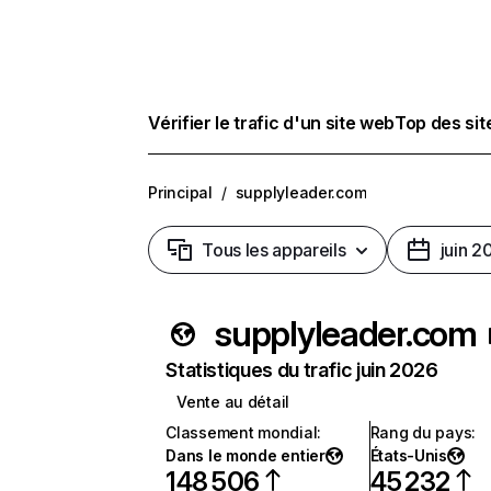
Vérifier le trafic d'un site web
Top des si
Principal
/
supplyleader.com
Tous les appareils
juin 2
supplyleader.com
Statistiques du trafic juin 2026
Vente au détail
Classement mondial
:
Rang du pays
:
Dans le monde entier
États-Unis
148 506
45 232