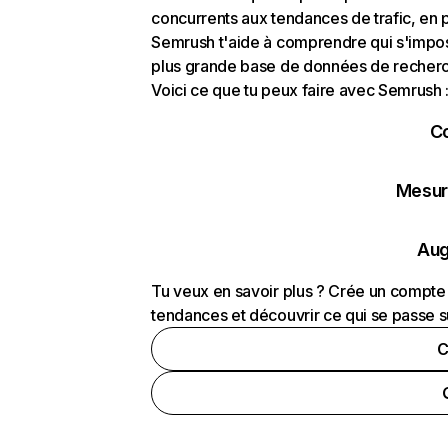
concurrents aux tendances de trafic, en pa
Semrush t'aide à comprendre qui s'impose
plus grande base de données de recherch
Voici ce que tu peux faire avec Semrush 
C
Mesure
Aug
Tu veux en savoir plus ? Crée un compte 
tendances et découvrir ce qui se passe s
C