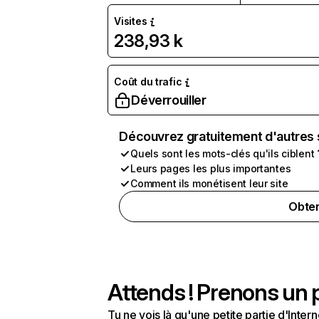
Visites
238,93 k
Coût du trafic
Déverrouiller
Découvrez gratuitement d'autres 
Quels sont les mots-clés qu'ils ciblent 
Leurs pages les plus importantes
Comment ils monétisent leur site
Obten
Attends ! Prenons un p
Tu ne vois là qu'une petite partie d'Int