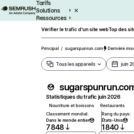
Tarifs
Solutions
Ressources
Entreprises
Vérifier le trafic d'un site web
Top des si
Principal
/
sugarspunrun.com
Dernière mise
Tous les appareils
juin 
sugarspunrun.co
Statistiques du trafic juin 2026
Nourriture et boissons
Restaurants
Classement mondial
:
Rang du pays
:
Dans le monde entier
États-Unis
7 848
1 840