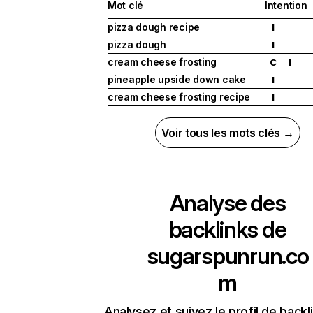
Mot clé
Intention
pizza dough recipe
I
pizza dough
I
cream cheese frosting
C
I
pineapple upside down cake
I
cream cheese frosting recipe
I
Voir tous les mots clés →
Analyse des
backlinks de
sugarspunrun.co
m
Analysez et suivez le profil de backl