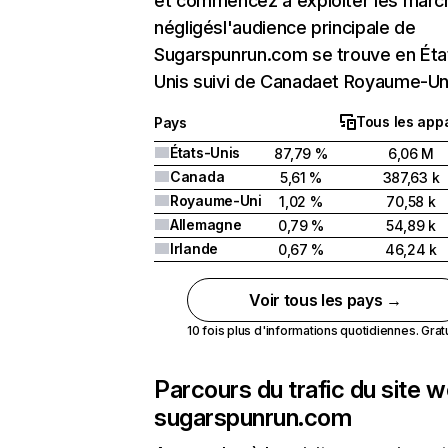
et commencez à exploiter les marc
négligésl'audience principale de
Sugarspunrun.com se trouve en Éta
Unis suivi de Canadaet Royaume-Un
Tous les appa
Pays
États-Unis
87,79 %
6,06 M
Canada
5,61 %
387,63 k
Royaume-Uni
1,02 %
70,58 k
Allemagne
0,79 %
54,89 k
Irlande
0,67 %
46,24 k
Voir tous les pays →
10 fois plus d'informations quotidiennes. Gratui
Parcours du trafic du site 
sugarspunrun.com