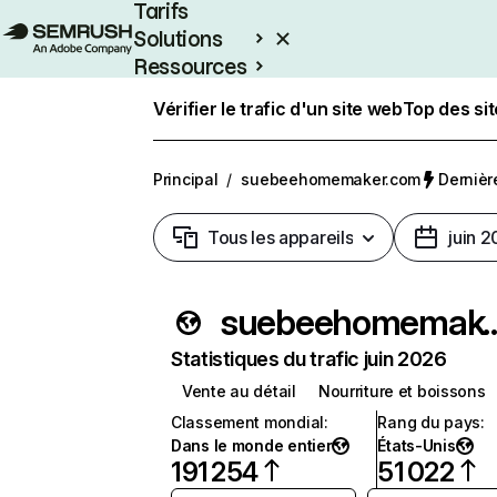
Tarifs
Solutions
Ressources
Entreprises
Vérifier le trafic d'un site web
Top des si
Principal
/
suebeehomemaker.com
Dernière
Tous les appareils
juin 
suebeehomem
Statistiques du trafic juin 2026
Vente au détail
Nourriture et boissons
Classement mondial
:
Rang du pays
:
Dans le monde entier
États-Unis
191 254
51 022