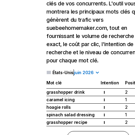
clés de vos concurrents. L'outil vou
montrera les principaux mots clés q
génèrent du trafic vers
suebeehomemaker.com, tout en
fournissant le volume de recherche
exact, le coût par clic, l'intention de
recherche et le niveau de concurre
pour chaque mot clé.
États-Unis
juin 2026
Mot clé
Intention
Posi
grasshopper drink
2
I
caramel icing
1
I
hoagie rolls
2
I
spinach salad dressing
1
I
grasshopper recipe
2
I