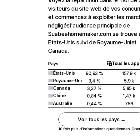
Voyez la répartition dans le monde
visiteurs du site web de vos concur
et commencez à exploiter les marc
négligésl'audience principale de
Suebeehomemaker.com se trouve 
États-Unis suivi de Royaume-Uniet
Canada.
Tous les app
Pays
États-Unis
90,93 %
157,9 k
Royaume-Uni
3,4 %
5,9 k
Canada
3,37 %
5,85 k
Chine
0,84 %
1,47 k
Australie
0,44 %
756
Voir tous les pays →
10 fois plus d'informations quotidiennes. Gratui