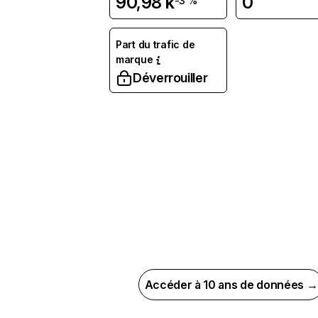
90,98 k
0
-3 %
Part du trafic de
marque
Déverrouiller
Accéder à 10 ans de données →