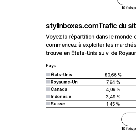
10 fois 
stylinboxes.com
Trafic du s
Voyez la répartition dans le monde 
commencez à exploiter les marchés 
trouve en États-Unis suivi de Roya
Pays
États-Unis
80,66 %
Royaume-Uni
7,94 %
Canada
4,09 %
Indonésie
3,49 %
Suisse
1,45 %
10 fois 