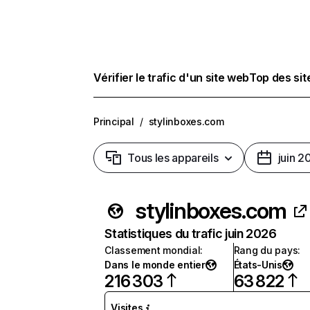
Vérifier le trafic d'un site web
Top des si
Principal
/
stylinboxes.com
Tous les appareils
juin 2
stylinboxes.com
Statistiques du trafic juin 2026
Classement mondial
:
Rang du pays
:
Dans le monde entier
États-Unis
216 303
63 822
Visites