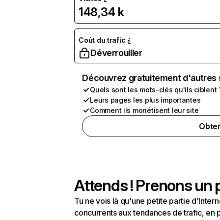
148,34 k
Coût du trafic
Déverrouiller
Découvrez gratuitement d'autres 
Quels sont les mots-clés qu'ils ciblent 
Leurs pages les plus importantes
Comment ils monétisent leur site
Obten
Attends ! Prenons un p
Tu ne vois là qu'une petite partie d'Int
concurrents aux tendances de trafic, en pa