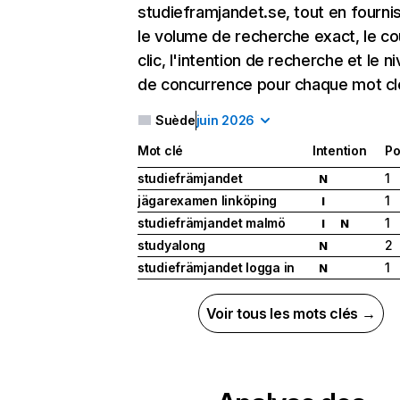
studieframjandet.se, tout en fourni
le volume de recherche exact, le co
clic, l'intention de recherche et le n
de concurrence pour chaque mot cl
Suède
juin 2026
Mot clé
Intention
Po
studiefrämjandet
1
N
jägarexamen linköping
1
I
studiefrämjandet malmö
1
I
N
studyalong
2
N
studiefrämjandet logga in
1
N
Voir tous les mots clés →