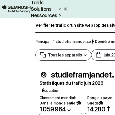
Tarifs
Solutions
Ressources
Entreprises
Vérifier le trafic d'un site web
Top des si
Principal
/
studieframjandet.se
Dernière mis
Tous les appareils
juin 
studief
Statistiques du trafic juin 2026
Éducation
Classement mondial
:
Rang du pays
:
Dans le monde entier
Suède
1 059 964
14 280