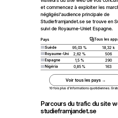
visiteurs du site web de vos concur
et commencez à exploiter les marc
négligésl'audience principale de
Studieframjandet.se se trouve en 
suivi de Royaume-Uniet Espagne.
Tous les appa
Pays
Suède
95,03 %
18,32 k
Royaume-Uni
2,62 %
506
Espagne
1,5 %
290
Nigéria
0,85 %
163
Voir tous les pays →
10 fois plus d'informations quotidiennes. Gratui
Parcours du trafic du site 
studieframjandet.se