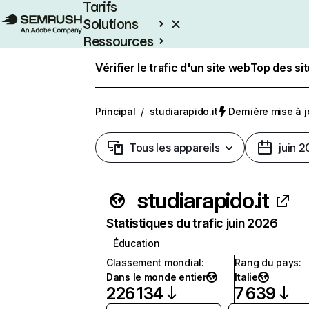
Tarifs
Solutions
Ressources
Entreprises
Vérifier le trafic d'un site web
Top des si
Principal
/
studiarapido.it
Dernière mise à jo
Tous les appareils
juin 
studiarapido.it
Statistiques du trafic juin 2026
Éducation
Classement mondial
:
Rang du pays
:
Dans le monde entier
Italie
226 134
7 639