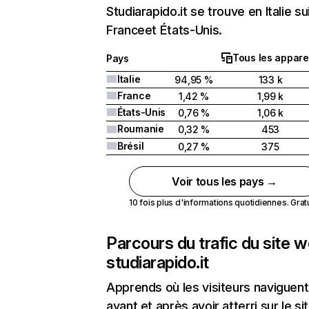
Studiarapido.it se trouve en Italie su
Franceet États-Unis.
Tous les appare
Pays
Italie
94,95 %
133 k
France
1,42 %
1,99 k
États-Unis
0,76 %
1,06 k
Roumanie
0,32 %
453
Brésil
0,27 %
375
Voir tous les pays →
10 fois plus d'informations quotidiennes. Gratui
Parcours du trafic du site 
studiarapido.it
Apprends où les visiteurs naviguent
avant et après avoir atterri sur le si