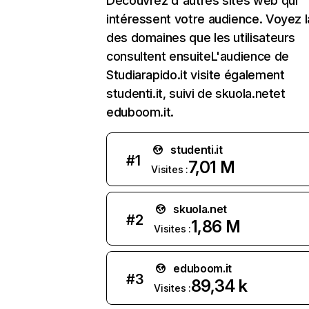
Découvrez d'autres sites web qui
intéressent votre audience. Voyez la
des domaines que les utilisateurs
consultent ensuiteL'audience de
Studiarapido.it visite également
studenti.it, suivi de skuola.netet
eduboom.it.
studenti.it
#
1
7,01 M
Visites :
skuola.net
#
2
1,86 M
Visites :
eduboom.it
#
3
89,34 k
Visites :