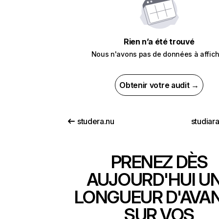
Rien n’a été trouvé
Nous n'avons pas de données à affich
Obtenir votre audit →
studera.nu
studiara
PRENEZ DÈS
AUJOURD'HUI U
LONGUEUR D'AVA
SUR VOS