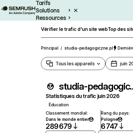
Tarifs
Solutions
Ressources
Entreprises
Vérifier le trafic d'un site web
Top des si
Principal
/
studia-pedagogiczne.pl
Dernière
Tous les appareils
juin 
studia-pedag
Statistiques du trafic juin 2026
Éducation
Classement mondial
:
Rang du pays
:
Dans le monde entier
Pologne
289 679
6 747