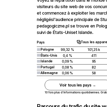
Voyez la répartition dans le monde
visiteurs du site web de vos concur
et commencez à exploiter les marc
négligésl'audience principale de Stu
pedagogiczne.pl se trouve en Polo
suivi de États-Uniset Islande.
Tous les appare
Pays
Pologne
99,32 %
101,25 k
États-Unis
0,4 %
411
Islande
0,09 %
95
Portugal
0,08 %
82
Allemagne
0,06 %
58
Voir tous les pays →
10 fois plus d'informations quotidiennes. Gratui
Parcours du trafic du site 