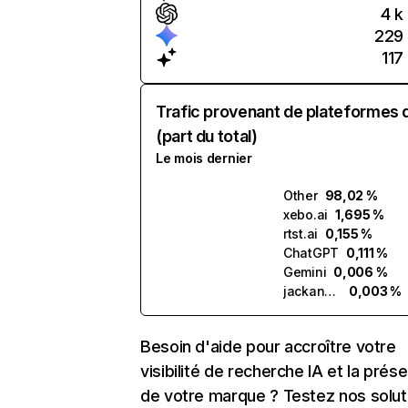
4 k
229
117
Trafic provenant de plateformes 
(part du total)
Le mois dernier
Other
98,02 %
xebo.ai
1,695 %
rtst.ai
0,155 %
ChatGPT
0,111 %
Gemini
0,006 %
jackandjill.ai
0,003 %
Besoin d'aide pour accroître votre
visibilité de recherche IA et la prés
de votre marque ? Testez nos solut