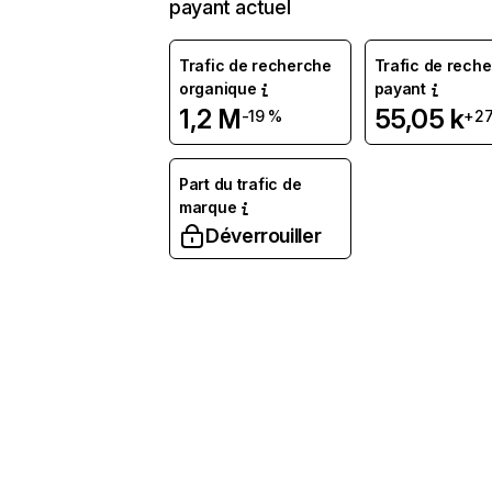
payant actuel
Trafic de recherche
Trafic de rech
organique
payant
1,2 M
55,05 k
-19 %
+2
Part du trafic de
marque
Déverrouiller