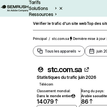
Tarifs
Solutions
Ressources
Entreprises
Vérifier le trafic d'un site web
Top des si
Principal
/
stc.com.sa
Dernière mise à jour :
Tous les appareils
juin 
stc.com.sa
Statistiques du trafic juin 2026
Télécom
Classement mondial
:
Rang du pays
:
Dans le monde entier
Arabie saoudit
14 079
86