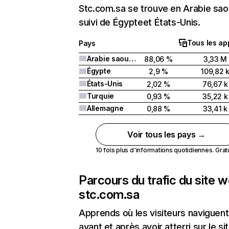
Stc.com.sa se trouve en Arabie sao
suivi de Égypteet États-Unis.
Tous les ap
Pays
Arabie saoudite
88,06 %
3,33 M
Égypte
2,9 %
109,82 
États-Unis
2,02 %
76,67 k
Turquie
0,93 %
35,22 k
Allemagne
0,88 %
33,41 k
Voir tous les pays →
10 fois plus d'informations quotidiennes. Gratui
Parcours du trafic du site 
stc.com.sa
Apprends où les visiteurs naviguent
avant et après avoir atterri sur le si