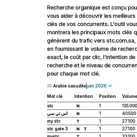
Recherche organique
est conçu pou
vous aider à découvrir les meilleur
clés de vos concurrents. L'outil vou
montrera les principaux mots clés q
génèrent du trafic vers stc.com.sa,
en fournissant le volume de recher
exact, le coût par clic, l'intention de
recherche et le niveau de concurre
pour chaque mot clé.
Arabie saoudite
juin 2026
Mot clé
Intention
Position
Volum
stc
1
135 00
N
اس تي سي
1
40 500
N
my stc
1
27 100
T
stc gate 3
1
27 100
N
T
mystc
1
33 100
T