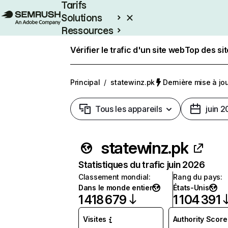
Tarifs
Solutions
Ressources
Entreprises
Vérifier le trafic d'un site web
Top des si
Principal
/
statewinz.pk
Dernière mise à jour
Tous les appareils
juin 
statewinz.pk
Statistiques du trafic juin 2026
Classement mondial
:
Rang du pays
:
Dans le monde entier
États-Unis
1 418 679
1 104 391
Visites
Authority Score