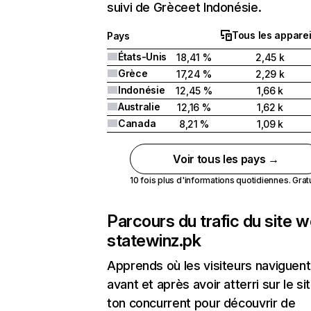
suivi de Grèceet Indonésie.
Tous les apparei
Pays
États-Unis
18,41 %
2,45 k
Grèce
17,24 %
2,29 k
Indonésie
12,45 %
1,66 k
Australie
12,16 %
1,62 k
Canada
8,21 %
1,09 k
Voir tous les pays →
10 fois plus d'informations quotidiennes. Gratui
Parcours du trafic du site 
statewinz.pk
Apprends où les visiteurs naviguent
avant et après avoir atterri sur le si
ton concurrent pour découvrir de