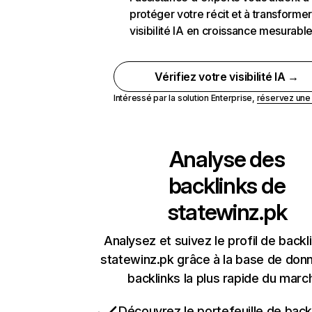
protéger votre récit et à transformer
visibilité IA en croissance mesurabl
Vérifiez votre visibilité IA →
Intéressé par la solution Enterprise,
réservez un
Analyse des
backlinks de
statewinz.pk
Analysez et suivez le profil de backl
statewinz.pk grâce à la base de don
backlinks la plus rapide du marc
Découvrez le portefeuille de backl