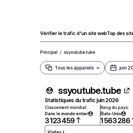
Vérifier le trafic d'un site web
Top des si
Principal
/
ssyoutube.tube
Tous les appareils
juin 2
ssyoutube.tube
Statistiques du trafic juin 2026
Classement mondial
:
Rang du pays
:
Dans le monde entier
États-Unis
3 123 459
1 563 286
Visites