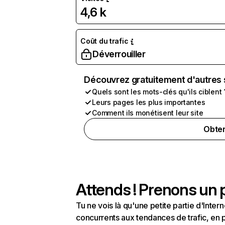
4,6 k
Coût du trafic
Déverrouiller
Découvrez gratuitement d'autres 
Quels sont les mots-clés qu'ils ciblent 
Leurs pages les plus importantes
Comment ils monétisent leur site
Obten
Attends ! Prenons un p
Tu ne vois là qu'une petite partie d'Int
concurrents aux tendances de trafic, en pa