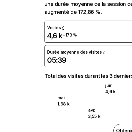
une durée moyenne de la session de
augmenté de 172,86 %.
Visites
4,6 k
+173 %
Durée moyenne des visites
05:39
Total des visites durant les 3 dernie
juin
4,6 k
mai
1,68 k
avr.
3,55 k
Obteni