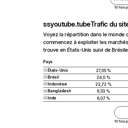
10 fois 
ssyoutube.tube
Trafic du si
Voyez la répartition dans le monde 
commencez à exploiter les marchés 
trouve en États-Unis suivi de Brésile
Pays
États-Unis
27,05 %
Brésil
24,0 %
Indonésie
22,72 %
Bangladesh
6,53 %
Inde
6,07 %
10 fois 