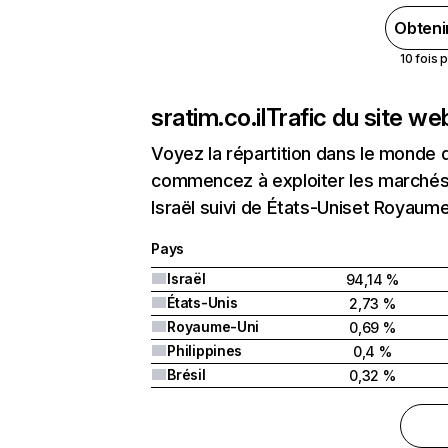
Obteni
10 fois 
sratim.co.il
Trafic du site we
Voyez la répartition dans le monde 
commencez à exploiter les marchés n
Israël suivi de États-Uniset Royaume
Pays
Israël
94,14 %
États-Unis
2,73 %
Royaume-Uni
0,69 %
Philippines
0,4 %
Brésil
0,32 %