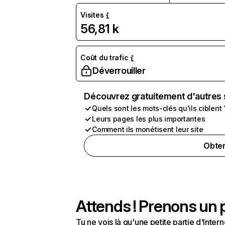
Visites
56,81 k
Coût du trafic
Déverrouiller
Découvrez gratuitement d'autres 
Quels sont les mots-clés qu'ils ciblent 
Leurs pages les plus importantes
Comment ils monétisent leur site
Obten
Attends ! Prenons un p
Tu ne vois là qu'une petite partie d'Int