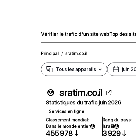
Vérifier le trafic d'un site web
Top des si
Principal
/
sratim.co.il
Tous les appareils
juin 2
sratim.co.il
Statistiques du trafic juin 2026
Services en ligne
Classement mondial
:
Rang du pays
:
Dans le monde entier
Israël
455 978
3 929