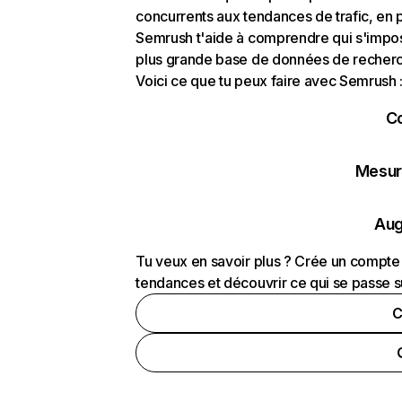
concurrents aux tendances de trafic, en pa
Semrush t'aide à comprendre qui s'impose
plus grande base de données de recherch
Voici ce que tu peux faire avec Semrush 
C
Mesure
Aug
Tu veux en savoir plus ? Crée un compte 
tendances et découvrir ce qui se passe s
C