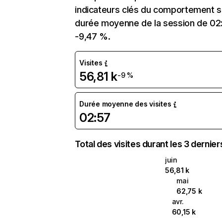
indicateurs clés du comportement sur 
durée moyenne de la session de 02:5
-9,47 %.
Visites
56,81 k
-9 %
Durée moyenne des visites
02:57
Total des visites durant les 3 dernie
juin
56,81 k
mai
62,75 k
avr.
60,15 k