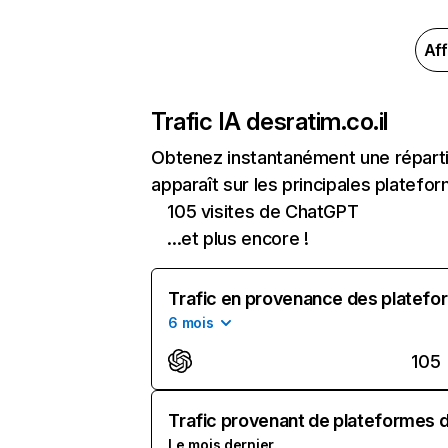
Aff
Trafic IA de
sratim.co.il
Obtenez instantanément une répartit
apparaît sur les principales platefor
105 visites de ChatGPT
...et plus encore !
Trafic en provenance des platefor
6 mois
105
Trafic provenant de plateformes d'
Le mois dernier