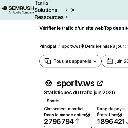
Tarifs
Solutions
Ressources
Entreprises
Vérifier le trafic d'un site web
Top des si
Principal
/
sportv.ws
Dernière mise à jour : 
Tous les appareils
juin 
sportv.ws
Statistiques du trafic juin 2026
Sports
Classement mondial
:
Rang du pays
:
Dans le monde entier
États-Unis
2 796 794
1 896 421