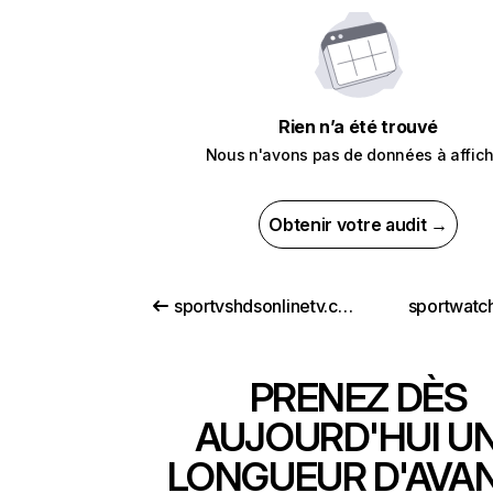
Rien n’a été trouvé
Nous n'avons pas de données à affich
Obtenir votre audit →
sportvshdsonlinetv.com
sportwatc
PRENEZ DÈS
AUJOURD'HUI U
LONGUEUR D'AVA