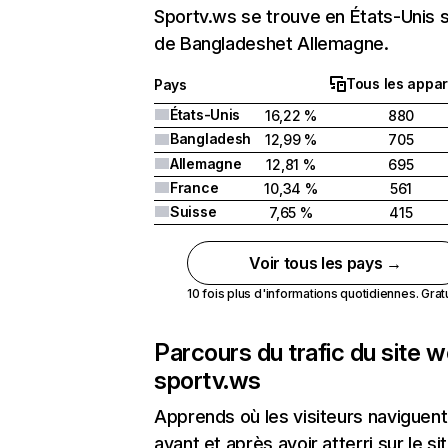
Sportv.ws se trouve en États-Unis s
de Bangladeshet Allemagne.
Tous les appar
Pays
États-Unis
16,22 %
880
Bangladesh
12,99 %
705
Allemagne
12,81 %
695
France
10,34 %
561
Suisse
7,65 %
415
Voir tous les pays →
10 fois plus d'informations quotidiennes. Gratui
Parcours du trafic du site 
sportv.ws
Apprends où les visiteurs naviguent
avant et après avoir atterri sur le si